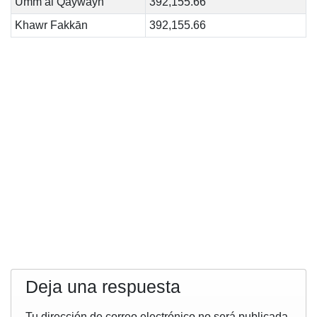
Umm al Qaywayn
392,155.66
Khawr Fakkān
392,155.66
Deja una respuesta
Tu dirección de correo electrónico no será publicada.