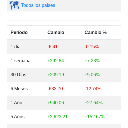
Todos los países
Período
Cambio
Cambio %
1 día
-6.41
-0.15%
1 semana
+292.84
+7.23%
30 Días
+209.19
+5.06%
6 Meses
-633.70
-12.74%
1 Año
+940.06
+27.64%
5 Años
+2,623.21
+152.67%