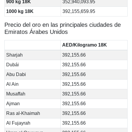
900 kg 18K
352,940,093.95
1000 kg 18K
392,155,659.95
Precio del oro en las principales ciudades de
Emiratos Árabes Unidos
AED/Kilogramo 18K
Sharjah
392,155.66
Dubái
392,155.66
Abu Dabi
392,155.66
Al Ain
392,155.66
Musaffah
392,155.66
Ajman
392,155.66
Ras al-Khaimah
392,155.66
Al Fujayrah
392,155.66