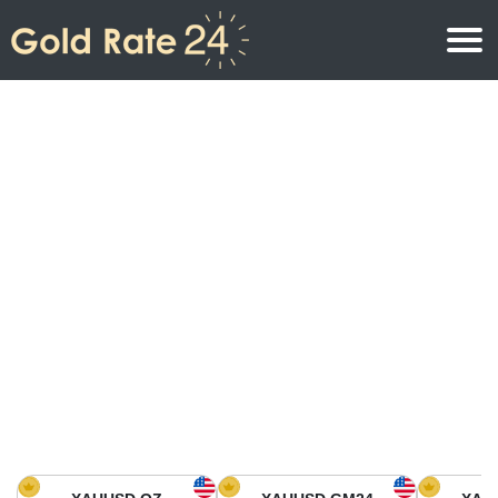
Precio de oro
Precio del oro por onza
Precios del oro
Precio del oro por gramo
Precio del oro en América del Norte
Precio por kilogramo
Precio del oro en Asia
Precio por Tola
Precio del oro en Europa
Calculadora de oro
Precio del oro en África
Precio del Oro hoy en Medio Oriente
Precio del oro en Oceanía
Precio del Oro hoy en América del sur