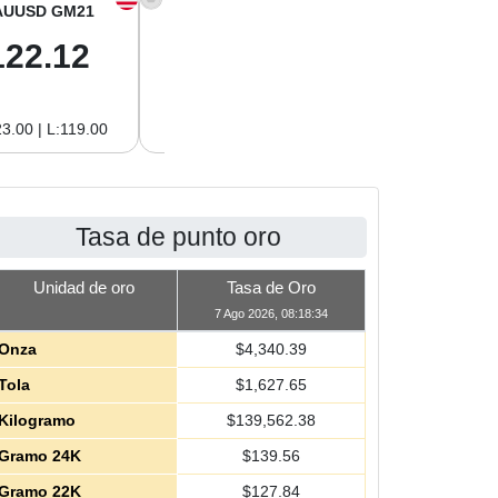
AUUSD GM21
XAGUSD OZ
XAGUSD GM
122.12
63.42
2.04
3.00 | L:119.00
H:65.13 | L:61.15
H:2.09 | L:1.97
Tasa de punto oro
Unidad de oro
Tasa de Oro
7 Ago 2026, 08:18:34
Onza
$
4,340.39
Tola
$
1,627.65
Kilogramo
$
139,562.38
Gramo 24K
$
139.56
Gramo 22K
$
127.84