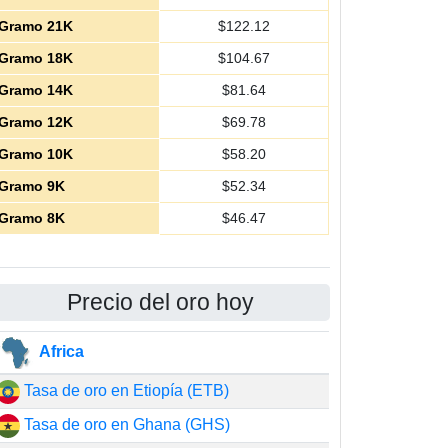
Gramo 21K
$
122.12
Gramo 18K
$
104.67
Gramo 14K
$
81.64
Gramo 12K
$
69.78
Gramo 10K
$
58.20
Gramo 9K
$
52.34
Gramo 8K
$
46.47
Precio del oro hoy
Africa
Tasa de oro en Etiopía (ETB)
Tasa de oro en Ghana (GHS)