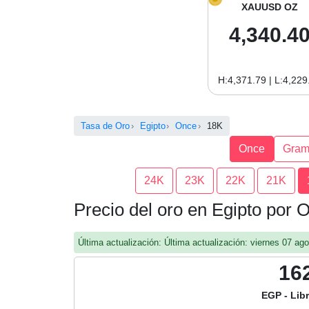
XAUUSD OZ
4,340.4
H:4,371.79 | L:4,229
Tasa de Oro
Egipto
Once
18K
Once
Gra
24K
23K
22K
21K
Precio del oro en Egipto por
Última actualización: Última actualización: viernes 07 a
16
EGP - Lib