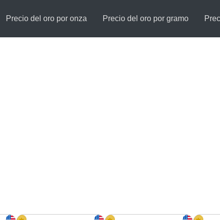
Precio del oro por onza
Precio del oro por gramo
Prec