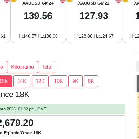
XAUUSD GM24
XAUUSD GM22
X
0
139.56
127.93
.61
H:140.57 | L:136.00
H:128.86 | L:124.67
H:12
mo
Kilogramo
Tola
18K
14K
12K
10K
9K
8K
 Once 18K
gosto 2026, 01:32 pm, GMT
2,679.20
ra Egipcia/Once 18K