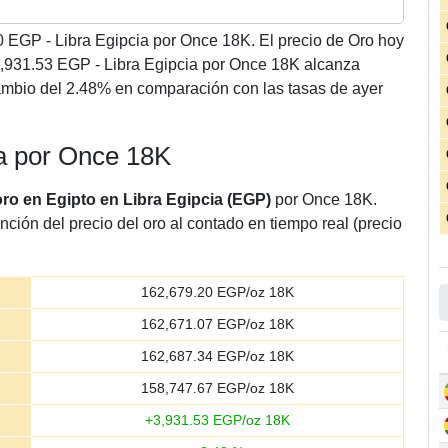
0
EGP - Libra Egipcia por Once 18K. El precio de Oro hoy
3,931.53 EGP - Libra Egipcia por Once 18K alcanza
ambio del 2.48% en comparación con las tasas de ayer
ia por Once 18K
oro en Egipto en Libra Egipcia (EGP)
por Once 18K.
nción del precio del oro al contado en tiempo real (precio
162,679.20
EGP/oz 18K
162,671.07
EGP/oz 18K
162,687.34
EGP/oz 18K
158,747.67
EGP/oz 18K
+
3,931.53
EGP/oz 18K