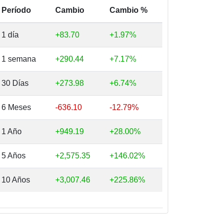
Período
Cambio
Cambio %
1 día
+83.70
+1.97%
1 semana
+290.44
+7.17%
30 Días
+273.98
+6.74%
6 Meses
-636.10
-12.79%
1 Año
+949.19
+28.00%
5 Años
+2,575.35
+146.02%
10 Años
+3,007.46
+225.86%