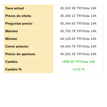
Tasa actual
45,342.38
TRY/tola 14K
Precio de oferta
45,340.12
TRY/tola 14K
Preguntar precio
45,344.65
TRY/tola 14K
Máximo
45,750.78
TRY/tola 14K
Mínimo
44,126.65
TRY/tola 14K
Cierre anterior
44,443.79
TRY/tola 14K
Precio de apertura
45,342.38
TRY/tola 14K
Cambio
+
898.59
TRY/tola 14K
Cambio %
+
2.02
%