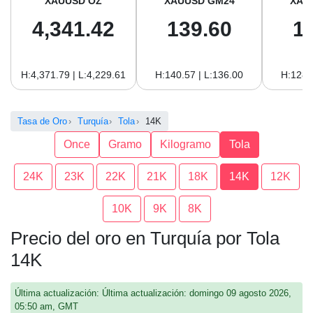
XAUUSD OZ
XAUUSD GM24
XAU
4,341.42
139.60
1
H:4,371.79 | L:4,229.61
H:140.57 | L:136.00
H:128.
Tasa de Oro
Turquía
Tola
14K
Once
Gramo
Kilogramo
Tola
24K
23K
22K
21K
18K
14K
12K
10K
9K
8K
Precio del oro en Turquía por Tola
14K
Última actualización: Última actualización: domingo 09 agosto 2026,
05:50 am, GMT