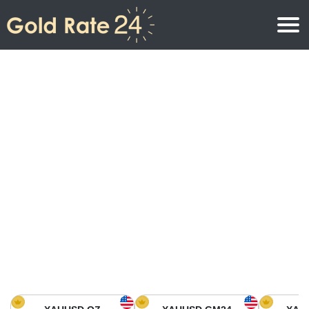
Precio de oro
Precio del oro por onza
Precios del oro
Precio del oro por gramo
Precio del oro en América del Norte
Precio por kilogramo
Precio del oro en Asia
Precio por Tola
Precio del oro en Europa
Calculadora de oro
Precio del oro en África
Precio del Oro hoy en Medio Oriente
Precio del oro en Oceanía
Precio del Oro hoy en América del sur