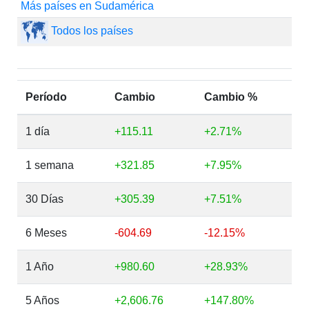
Más países en Sudamérica
Todos los países
Período
Cambio
Cambio %
1 día
+115.11
+2.71%
1 semana
+321.85
+7.95%
30 Días
+305.39
+7.51%
6 Meses
-604.69
-12.15%
1 Año
+980.60
+28.93%
5 Años
+2,606.76
+147.80%