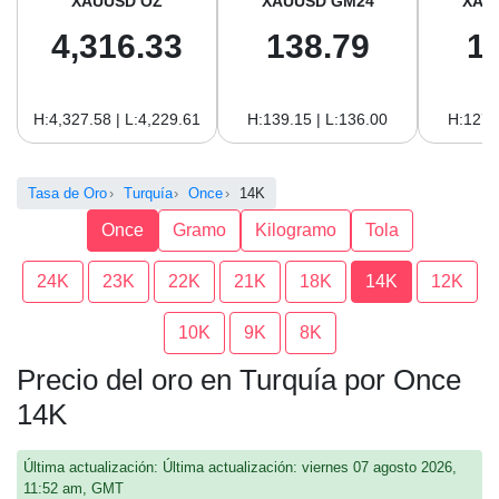
XAUUSD OZ
XAUUSD GM24
XAU
4,316.33
138.79
1
H:4,327.58 | L:4,229.61
H:139.15 | L:136.00
H:127.
Tasa de Oro
Turquía
Once
14K
Once
Gramo
Kilogramo
Tola
24K
23K
22K
21K
18K
14K
12K
10K
9K
8K
Precio del oro en Turquía por Once
14K
Última actualización: Última actualización: viernes 07 agosto 2026,
11:52 am, GMT