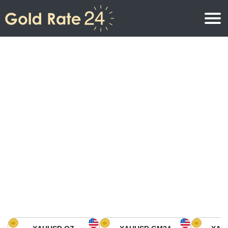
Precio de oro
Precio del oro por onza
Precios del oro
Precio del oro por gramo
Precio del oro en América del Norte
Precio por kilogramo
Precio del oro en Asia
Precio por Tola
Precio del oro en Europa
Calculadora de oro
Precio del oro en África
Precio del Oro hoy en Medio Oriente
Precio del oro en Oceanía
Precio del Oro hoy en América del sur