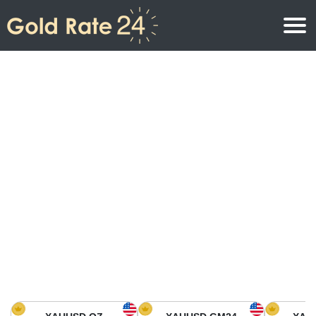
Precio de oro
Precio del oro por onza
Precios del oro
Precio del oro por gramo
Precio del oro en América del Norte
Precio por kilogramo
Precio del oro en Asia
Precio por Tola
Precio del oro en Europa
Calculadora de oro
Precio del oro en África
Precio del Oro hoy en Medio Oriente
Precio del oro en Oceanía
Precio del Oro hoy en América del sur