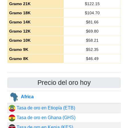
Gramo 21K
$
122.15
Gramo 18K
$
104.70
Gramo 14K
$
81.66
Gramo 12K
$
69.80
Gramo 10K
$
58.21
Gramo 9K
$
52.35
Gramo 8K
$
46.49
Precio del oro hoy
Africa
Tasa de oro en Etiopía (ETB)
Tasa de oro en Ghana (GHS)
Tasa de oro en Kenia (KES)