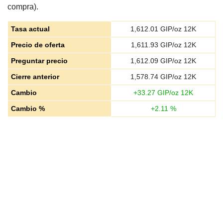
compra).
Tasa actual
1,612.01
GIP/oz 12K
Precio de oferta
1,611.93
GIP/oz 12K
Preguntar precio
1,612.09
GIP/oz 12K
Cierre anterior
1,578.74
GIP/oz 12K
Cambio
+
33.27
GIP/oz 12K
Cambio %
+
2.11
%