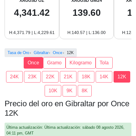
XAUUSD OZ
XAUUSD GM24
XAU
4,341.42
139.60
1
H:4,371.79 | L:4,229.61
H:140.57 | L:136.00
H:128.
Tasa de Oro
Gibraltar
Once
12K
Once
Gramo
Kilogramo
Tola
24K
23K
22K
21K
18K
14K
12K
10K
9K
8K
Precio del oro en Gibraltar por Once
12K
Última actualización: Última actualización: sábado 08 agosto 2026,
04:11 pm, GMT