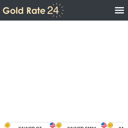
Precio de oro
Precio del oro por onza
Precios del oro
Precio del oro por gramo
Precio del oro en América del Norte
Precio por kilogramo
Precio del oro en Asia
Precio por Tola
Precio del oro en Europa
Calculadora de oro
Precio del oro en África
Precio del Oro hoy en Medio Oriente
Precio del oro en Oceanía
Precio del Oro hoy en América del sur