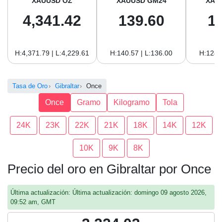
XAUUSD OZ
XAUUSD GM24
XAU
4,341.42
139.60
1
H:4,371.79 | L:4,229.61
H:140.57 | L:136.00
H:128.
Tasa de Oro
Gibraltar
Once
Once
Gramo
Kilogramo
Tola
24K
23K
22K
21K
18K
14K
12K
10K
9K
8K
Precio del oro en Gibraltar por Once
Última actualización: Última actualización: domingo 09 agosto 2026,
09:52 am, GMT