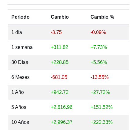
Período
Cambio
Cambio %
1 día
-3.75
-0.09%
1 semana
+311.82
+7.73%
30 Días
+228.85
+5.56%
6 Meses
-681.05
-13.55%
1 Año
+942.72
+27.72%
5 Años
+2,616.96
+151.52%
10 Años
+2,996.37
+222.33%