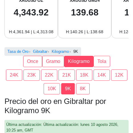
XAUUSD OZ
XAUUSD GM24
XAU
4,343.92
139.68
1
H:4,361.94 | L:4,313.08
H:140.26 | L:138.68
H:128.
Tasa de Oro
Gibraltar
Kilogramo
9K
Once
Gramo
Kilogramo
Tola
24K
23K
22K
21K
18K
14K
12K
10K
9K
8K
Precio del oro en Gibraltar por
Kilogramo 9K
Última actualización: Última actualización: lunes 10 agosto 2026,
10:25 am, GMT