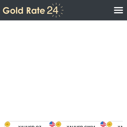
Precio de oro
Precio del oro por onza
Precios del oro
Precio del oro por gramo
Precio del oro en América del Norte
Precio por kilogramo
Precio del oro en Asia
Precio por Tola
Precio del oro en Europa
Calculadora de oro
Precio del oro en África
Precio del Oro hoy en Medio Oriente
Precio del oro en Oceanía
Precio del Oro hoy en América del sur