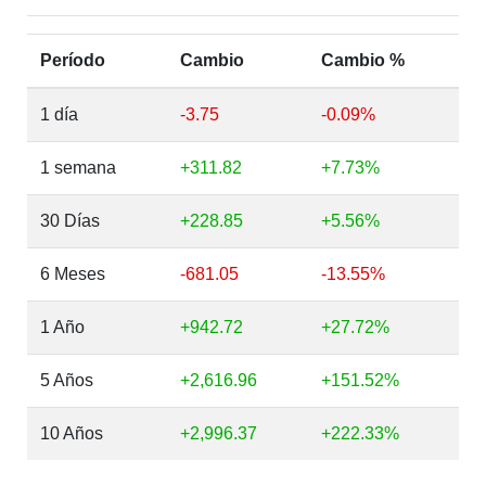
Período
Cambio
Cambio %
1 día
-3.75
-0.09%
1 semana
+311.82
+7.73%
30 Días
+228.85
+5.56%
6 Meses
-681.05
-13.55%
1 Año
+942.72
+27.72%
5 Años
+2,616.96
+151.52%
10 Años
+2,996.37
+222.33%