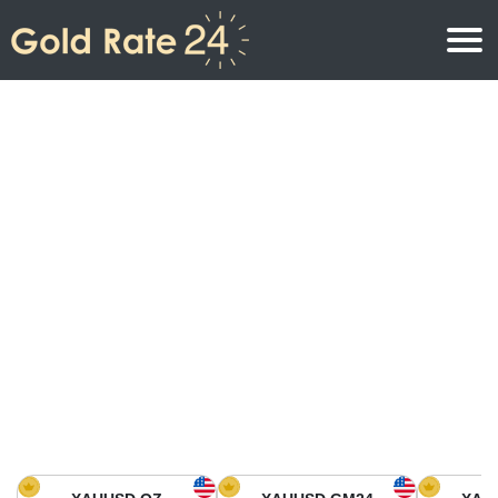
Precio de oro
Precio del oro por onza
Precios del oro
Precio del oro por gramo
Precio del oro en América del Norte
Precio por kilogramo
Precio del oro en Asia
Precio por Tola
Precio del oro en Europa
Calculadora de oro
Precio del oro en África
Precio del Oro hoy en Medio Oriente
Precio del oro en Oceanía
Precio del Oro hoy en América del sur