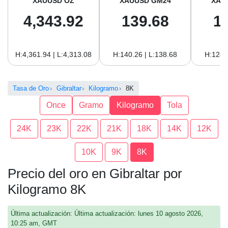
XAUUSD OZ
XAUUSD GM24
XAU
4,343.92
139.68
1
H:4,361.94 | L:4,313.08
H:140.26 | L:138.68
H:128.
Tasa de Oro
Gibraltar
Kilogramo
8K
Once
Gramo
Kilogramo
Tola
24K
23K
22K
21K
18K
14K
12K
10K
9K
8K
Precio del oro en Gibraltar por
Kilogramo 8K
Última actualización: Última actualización: lunes 10 agosto 2026,
10:25 am, GMT