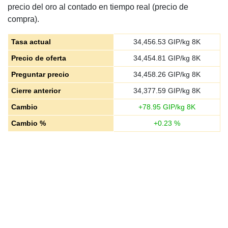
precio del oro al contado en tiempo real (precio de
compra).
Tasa actual
34,456.53
GIP/kg 8K
Precio de oferta
34,454.81
GIP/kg 8K
Preguntar precio
34,458.26
GIP/kg 8K
Cierre anterior
34,377.59
GIP/kg 8K
Cambio
+
78.95
GIP/kg 8K
Cambio %
+
0.23
%