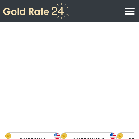
Precio de oro
Precio del oro por onza
Precios del oro
Precio del oro por gramo
Precio del oro en América del Norte
Precio por kilogramo
Precio del oro en Asia
Precio por Tola
Precio del oro en Europa
Calculadora de oro
Precio del oro en África
Precio del Oro hoy en Medio Oriente
Precio del oro en Oceanía
Precio del Oro hoy en América del sur