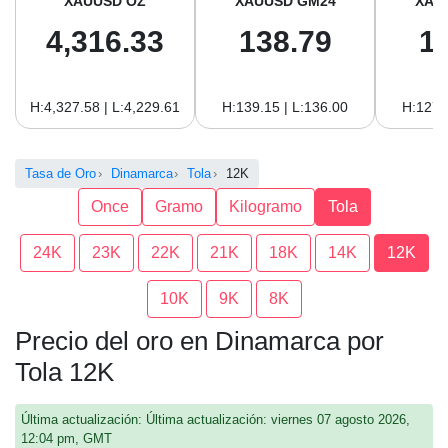
XAUUSD OZ
XAUUSD GM24
XAU
4,316.33
138.79
1
H:4,327.58 | L:4,229.61
H:139.15 | L:136.00
H:127.
Tasa de Oro
Dinamarca
Tola
12K
Once
Gramo
Kilogramo
Tola
24K
23K
22K
21K
18K
14K
12K
10K
9K
8K
Precio del oro en Dinamarca por
Tola 12K
Última actualización: Última actualización: viernes 07 agosto 2026,
12:04 pm, GMT