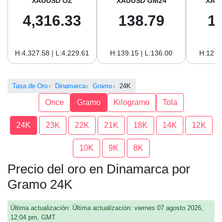
XAUUSD OZ
XAUUSD GM24
XAU
4,316.33
138.79
1
H:4,327.58 | L:4,229.61
H:139.15 | L:136.00
H:127.
Tasa de Oro
Dinamarca
Gramo
24K
Once
Gramo
Kilogramo
Tola
24K
23K
22K
21K
18K
14K
12K
10K
9K
8K
Precio del oro en Dinamarca por
Gramo 24K
Última actualización: Última actualización: viernes 07 agosto 2026,
12:04 pm, GMT