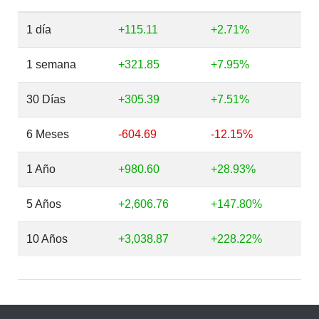
1 día
+115.11
+2.71%
1 semana
+321.85
+7.95%
30 Días
+305.39
+7.51%
6 Meses
-604.69
-12.15%
1 Año
+980.60
+28.93%
5 Años
+2,606.76
+147.80%
10 Años
+3,038.87
+228.22%