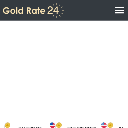
Precio de oro
Precio del oro por onza
Precios del oro
Precio del oro por gramo
Precio del oro en América del Norte
Precio por kilogramo
Precio del oro en Asia
Precio por Tola
Precio del oro en Europa
Calculadora de oro
Precio del oro en África
Precio del Oro hoy en Medio Oriente
Precio del oro en Oceanía
Precio del Oro hoy en América del sur