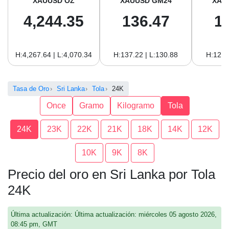
XAUUSD OZ
XAUUSD GM24
XAU
4,244.35
136.47
1
H:4,267.64 | L:4,070.34
H:137.22 | L:130.88
H:125.
Tasa de Oro
Sri Lanka
Tola
24K
Once
Gramo
Kilogramo
Tola
24K
23K
22K
21K
18K
14K
12K
10K
9K
8K
Precio del oro en Sri Lanka por Tola
24K
Última actualización: Última actualización: miércoles 05 agosto 2026,
08:45 pm, GMT