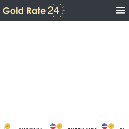
Precio de oro
Precio del oro por onza
Precios del oro
Precio del oro por gramo
Precio del oro en América del Norte
Precio por kilogramo
Precio del oro en Asia
Precio por Tola
Precio del oro en Europa
Calculadora de oro
Precio del oro en África
Precio del Oro hoy en Medio Oriente
Precio del oro en Oceanía
Precio del Oro hoy en América del sur