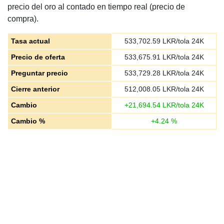
precio del oro al contado en tiempo real (precio de
compra).
Tasa actual
533,702.59
LKR/tola 24K
Precio de oferta
533,675.91
LKR/tola 24K
Preguntar precio
533,729.28
LKR/tola 24K
Cierre anterior
512,008.05
LKR/tola 24K
Cambio
+
21,694.54
LKR/tola 24K
Cambio %
+
4.24
%