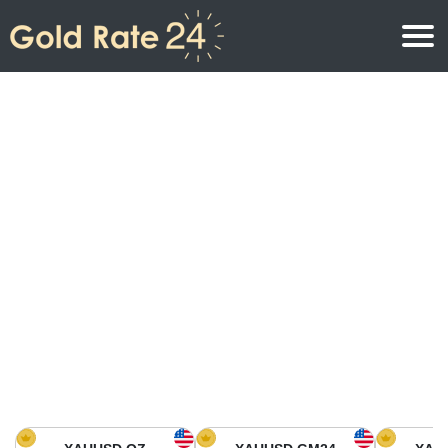
Precio de oro
Precio del oro por onza
Precios del oro
Precio del oro por gramo
Precio del oro en América del Norte
Precio por kilogramo
Precio del oro en Asia
Precio por Tola
Precio del oro en Europa
Calculadora de oro
Precio del oro en África
Precio del Oro hoy en Medio Oriente
Precio del oro en Oceanía
Precio del Oro hoy en América del sur