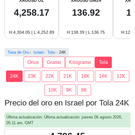
XAUUSD OZ
XAUUSD GM24
XAU
4,258.17
136.92
1
H:4,304.05 | L:4,252.89
H:138.39 | L:136.75
H:126.
Tasa de Oro
Israel
Tola
24K
Once
Gramo
Kilogramo
Tola
24K
23K
22K
21K
18K
14K
12K
10K
9K
8K
Precio del oro en Israel por Tola 24K
Última actualización: Última actualización: jueves 06 agosto 2026,
05:11 am, GMT