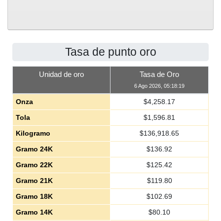
Tasa de punto oro
Unidad de oro
Tasa de Oro
6 Ago 2026, 05:18:19
Onza
$
4,258.17
Tola
$
1,596.81
Kilogramo
$
136,918.65
Gramo 24K
$
136.92
Gramo 22K
$
125.42
Gramo 21K
$
119.80
Gramo 18K
$
102.69
Gramo 14K
$
80.10