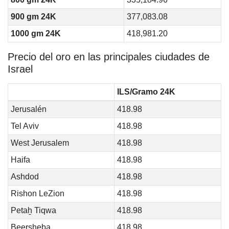
900 gm 24K
377,083.08
1000 gm 24K
418,981.20
Precio del oro en las principales ciudades de
Israel
ILS/Gramo 24K
Jerusalén
418.98
Tel Aviv
418.98
West Jerusalem
418.98
Haifa
418.98
Ashdod
418.98
Rishon LeZion
418.98
Petaẖ Tiqwa
418.98
Beersheba
418.98