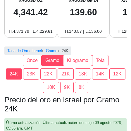
XAUUSD OZ
XAUUSD GM24
XAU
4,341.42
139.60
1
H:4,371.79 | L:4,229.61
H:140.57 | L:136.00
H:128.
Tasa de Oro
Israel
Gramo
24K
Once
Gramo
Kilogramo
Tola
24K
23K
22K
21K
18K
14K
12K
10K
9K
8K
Precio del oro en Israel por Gramo
24K
Última actualización: Última actualización: domingo 09 agosto 2026,
05:55 am, GMT