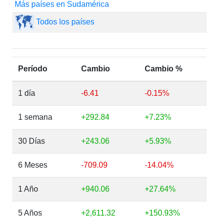
Más países en Sudamérica
Todos los países
Período
Cambio
Cambio %
1 día
-6.41
-0.15%
1 semana
+292.84
+7.23%
30 Días
+243.06
+5.93%
6 Meses
-709.09
-14.04%
1 Año
+940.06
+27.64%
5 Años
+2,611.32
+150.93%