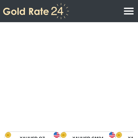
Precio de oro
Precio del oro por onza
Precios del oro
Precio del oro por gramo
Precio del oro en América del Norte
Precio por kilogramo
Precio del oro en Asia
Precio por Tola
Precio del oro en Europa
Calculadora de oro
Precio del oro en África
Precio del Oro hoy en Medio Oriente
Precio del oro en Oceanía
Precio del Oro hoy en América del sur