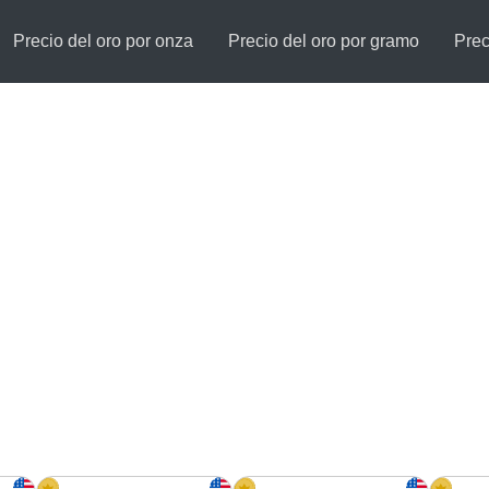
Precio del oro por onza
Precio del oro por gramo
Prec