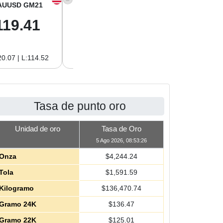
AUUSD GM21
XAGUSD OZ
XAGUSD GM
119.41
61.95
1.99
0.07 | L:114.52
H:62.76 | L:59.39
H:2.02 | L:1.91
Tasa de punto oro
Unidad de oro
Tasa de Oro
5 Ago 2026, 08:53:26
Onza
$
4,244.24
Tola
$
1,591.59
Kilogramo
$
136,470.74
Gramo 24K
$
136.47
Gramo 22K
$
125.01