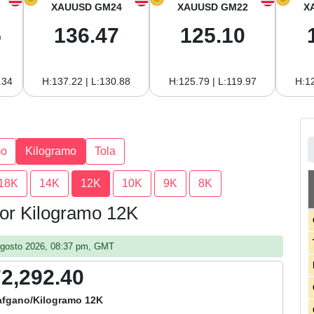
XAUUSD GM24
XAUUSD GM22
X
5
136.47
125.10
.34
H:137.22 | L:130.88
H:125.79 | L:119.97
H:12
mo
Kilogramo
Tola
18K
14K
12K
10K
9K
8K
por Kilogramo 12K
5 agosto 2026, 08:37 pm, GMT
72,292.40
afgano/Kilogramo 12K