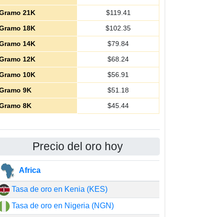
Gramo 21K
$
119.41
Gramo 18K
$
102.35
Gramo 14K
$
79.84
Gramo 12K
$
68.24
Gramo 10K
$
56.91
Gramo 9K
$
51.18
Gramo 8K
$
45.44
Precio del oro hoy
Africa
Tasa de oro en Kenia (KES)
Tasa de oro en Nigeria (NGN)