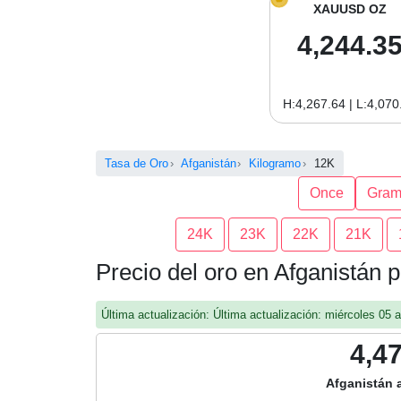
XAUUSD OZ
4,244.3
H:4,267.64 | L:4,070
Tasa de Oro
Afganistán
Kilogramo
12K
Once
Gra
24K
23K
22K
21K
Precio del oro en Afganistán 
Última actualización: Última actualización: miércoles 0
4,4
Afganistán 