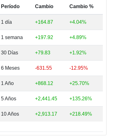
Período
Cambio
Cambio %
1 día
+164.87
+4.04%
1 semana
+197.92
+4.89%
30 Días
+79.83
+1.92%
6 Meses
-631.55
-12.95%
1 Año
+868.12
+25.70%
5 Años
+2,441.45
+135.26%
10 Años
+2,913.17
+218.49%