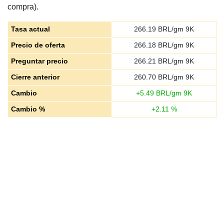
compra).
Tasa actual
266.19
BRL/gm 9K
Precio de oferta
266.18
BRL/gm 9K
Preguntar precio
266.21
BRL/gm 9K
Cierre anterior
260.70
BRL/gm 9K
Cambio
+
5.49
BRL/gm 9K
Cambio %
+
2.11
%