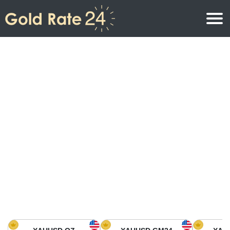
Precio de oro
Precio del oro por onza
Precios del oro
Precio del oro por gramo
Precio del oro en América del Norte
Precio por kilogramo
Precio del oro en Asia
Precio por Tola
Precio del oro en Europa
Calculadora de oro
Precio del oro en África
Precio del Oro hoy en Medio Oriente
Precio del oro en Oceanía
Precio del Oro hoy en América del sur