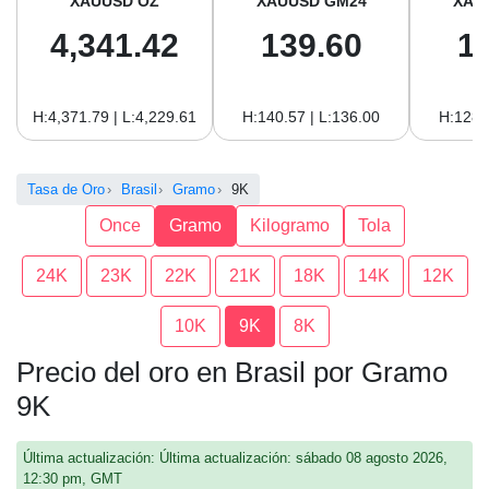
XAUUSD OZ
XAUUSD GM24
XAU
4,341.42
139.60
1
H:4,371.79 | L:4,229.61
H:140.57 | L:136.00
H:128.
Tasa de Oro
Brasil
Gramo
9K
Once
Gramo
Kilogramo
Tola
24K
23K
22K
21K
18K
14K
12K
10K
9K
8K
Precio del oro en Brasil por Gramo
9K
Última actualización: Última actualización: sábado 08 agosto 2026,
12:30 pm, GMT