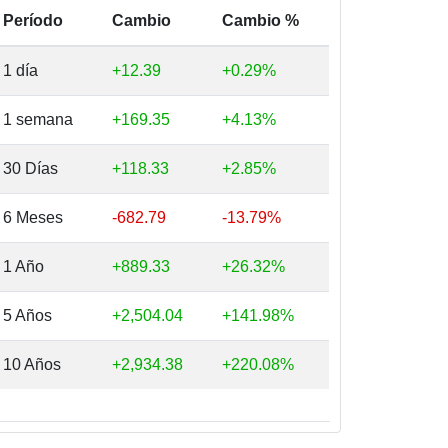
Período
Cambio
Cambio %
1 día
+12.39
+0.29%
1 semana
+169.35
+4.13%
30 Días
+118.33
+2.85%
6 Meses
-682.79
-13.79%
1 Año
+889.33
+26.32%
5 Años
+2,504.04
+141.98%
10 Años
+2,934.38
+220.08%