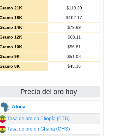
Gramo 21K
$
119.20
Gramo 18K
$
102.17
Gramo 14K
$
79.69
Gramo 12K
$
68.11
Gramo 10K
$
56.81
Gramo 9K
$
51.08
Gramo 8K
$
45.36
Precio del oro hoy
Africa
Tasa de oro en Etiopía (ETB)
Tasa de oro en Ghana (GHS)