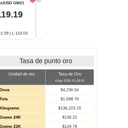
AUUSD GM21
XAGUSD OZ
XAGUSD GM
119.19
61.01
1.96
1.09 | L:119.03
H:62.89 | L:61.01
H:2.02 | L:1.96
Tasa de punto oro
Unidad de oro
Tasa de Oro
6 Ago 2026, 01:18:20
Onza
$
4,236.54
Tola
$
1,588.70
Kilogramo
$
136,223.15
Gramo 24K
$
136.22
Gramo 22K
$
124.78