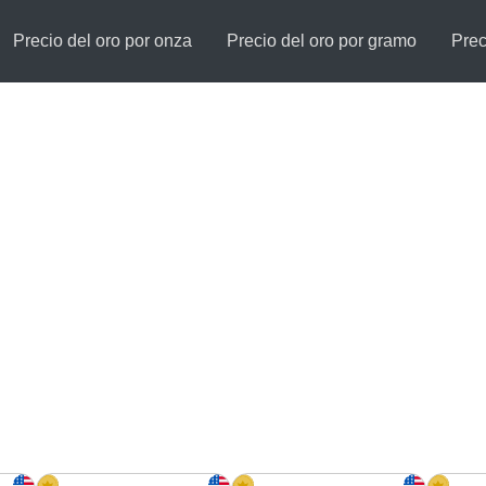
Precio del oro por onza
Precio del oro por gramo
Prec