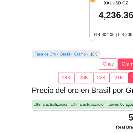
XAUUSD OZ
4,236.3
H:4,304.05 | L:4,230
Tasa de Oro
Brasil
Gramo
18K
Once
Gra
24K
23K
22K
21K
Precio del oro en Brasil por
Última actualización: Última actualización: jueves 06 a
Real Br