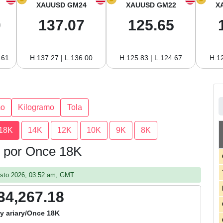
XAUUSD GM24
XAUUSD GM22
X
0
137.07
125.65
.61
H:137.27 | L:136.00
H:125.83 | L:124.67
H:12
mo
Kilogramo
Tola
18K
14K
12K
10K
9K
8K
r por Once 18K
gosto 2026, 03:52 am, GMT
34,267.18
y ariary/Once 18K