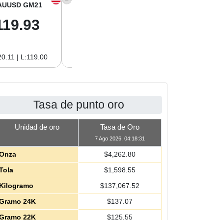
AUUSD GM21
XAGUSD OZ
XAGUSD GM
119.93
62.26
2.00
0.11 | L:119.00
H:62.42 | L:61.15
H:2.01 | L:1.97
Tasa de punto oro
Unidad de oro
Tasa de Oro
7 Ago 2026, 04:18:31
Onza
$
4,262.80
Tola
$
1,598.55
Kilogramo
$
137,067.52
Gramo 24K
$
137.07
Gramo 22K
$
125.55