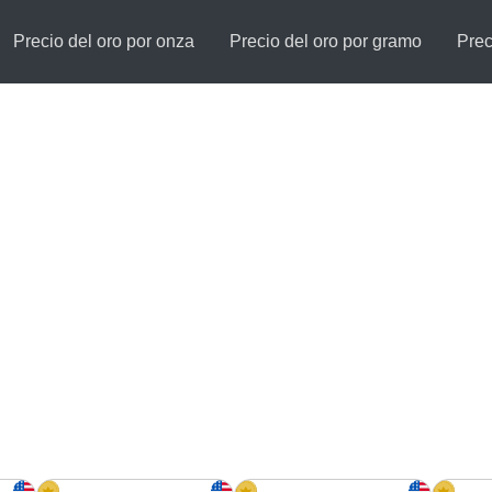
Precio del oro por onza
Precio del oro por gramo
Prec