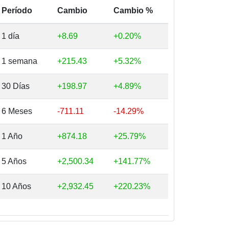
Período
Cambio
Cambio %
1 día
+8.69
+0.20%
1 semana
+215.43
+5.32%
30 Días
+198.97
+4.89%
6 Meses
-711.11
-14.29%
1 Año
+874.18
+25.79%
5 Años
+2,500.34
+141.77%
10 Años
+2,932.45
+220.23%