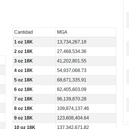
Cantidad
MGA
1 oz 18K
13,734,267.18
2 oz 18K
27,468,534.36
3 oz 18K
41,202,801.55
4 oz 18K
54,937,068.73
5 oz 18K
68,671,335.91
6 oz 18K
82,405,603.09
7 oz 18K
96,139,870.28
8 oz 18K
109,874,137.46
9 oz 18K
123,608,404.64
10 oz 18K
137,342,671.82