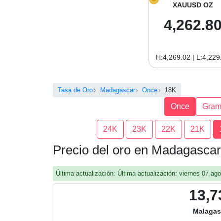
XAUUSD OZ
4,262.8
H:4,269.02 | L:4,229
Tasa de Oro
Madagascar
Once
18K
Once
Gra
24K
23K
22K
21K
Precio del oro en Madagasca
Última actualización: Última actualización: viernes 07 a
13,7
Malagas