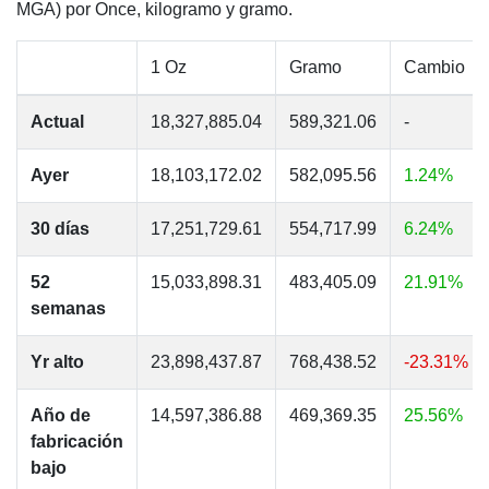
MGA) por Once, kilogramo y gramo.
1 Oz
Gramo
Cambio
Actual
18,327,885.04
589,321.06
-
Ayer
18,103,172.02
582,095.56
1.24%
30 días
17,251,729.61
554,717.99
6.24%
52
15,033,898.31
483,405.09
21.91%
semanas
Yr alto
23,898,437.87
768,438.52
-23.31%
Año de
14,597,386.88
469,369.35
25.56%
fabricación
bajo