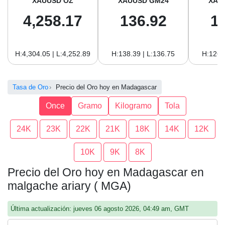
XAUUSD OZ
XAUUSD GM24
XAU
4,258.17
136.92
1
H:4,304.05 | L:4,252.89
H:138.39 | L:136.75
H:126.
Tasa de Oro
Precio del Oro hoy en Madagascar
Once
Gramo
Kilogramo
Tola
24K
23K
22K
21K
18K
14K
12K
10K
9K
8K
Precio del Oro hoy en Madagascar en
malgache ariary ( MGA)
Última actualización: jueves 06 agosto 2026, 04:49 am, GMT