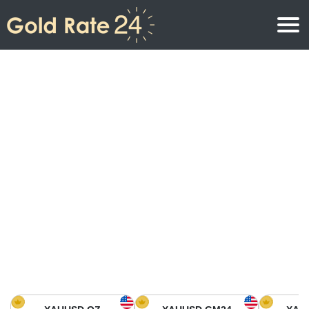
Precio de oro
Precio del oro por onza
Precios del oro
Precio del oro por gramo
Precio del oro en América del Norte
Precio por kilogramo
Precio del oro en Asia
Precio por Tola
Precio del oro en Europa
Calculadora de oro
Precio del oro en África
Precio del Oro hoy en Medio Oriente
Precio del oro en Oceanía
Precio del Oro hoy en América del sur