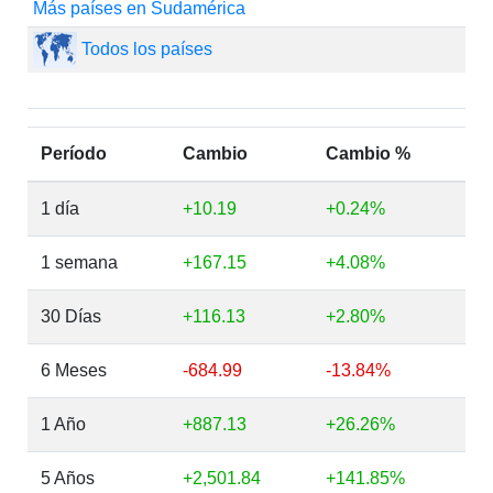
Más países en Sudamérica
Todos los países
Período
Cambio
Cambio %
1 día
+10.19
+0.24%
1 semana
+167.15
+4.08%
30 Días
+116.13
+2.80%
6 Meses
-684.99
-13.84%
1 Año
+887.13
+26.26%
5 Años
+2,501.84
+141.85%