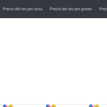
Precio del oro por onza
Precio del oro por gramo
Prec