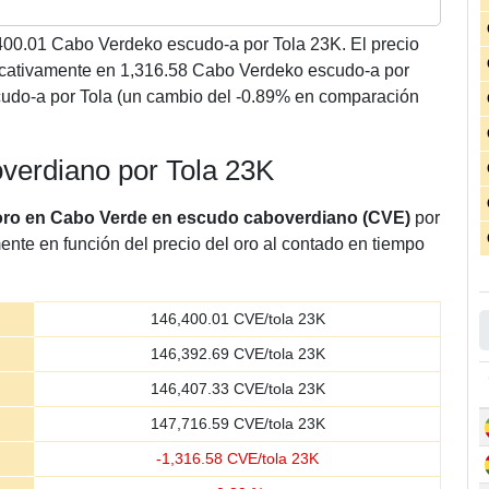
400.01
Cabo Verdeko escudo-a por Tola 23K. El precio
icativamente en 1,316.58 Cabo Verdeko escudo-a por
udo-a por Tola (un cambio del -0.89% en comparación
overdiano por Tola 23K
 oro en Cabo Verde en escudo caboverdiano (CVE)
por
ente en función del precio del oro al contado en tiempo
146,400.01
CVE/tola 23K
146,392.69
CVE/tola 23K
146,407.33
CVE/tola 23K
147,716.59
CVE/tola 23K
-
1,316.58
CVE/tola 23K