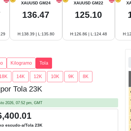
XAUUSD GM24
XAUUSD GM22
X
7
136.47
125.10
.29
H:138.39 | L:135.80
H:126.86 | L:124.48
H:12
mo
Kilogramo
Tola
18K
14K
12K
10K
9K
8K
 por Tola 23K
gosto 2026, 07:52 pm, GMT
6,400.01
ko escudo-a/Tola 23K