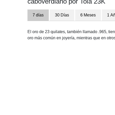
caboverdiano por Tola 23K
7 días
30 Días
6 Meses
1 A
El oro de 23 quilates, también llamado .965, ti
oro más común en joyería, mientras que en otro