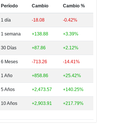
Período
Cambio
Cambio %
1 día
-18.08
-0.42%
1 semana
+138.88
+3.39%
30 Días
+87.86
+2.12%
6 Meses
-713.26
-14.41%
1 Año
+858.86
+25.42%
5 Años
+2,473.57
+140.25%
10 Años
+2,903.91
+217.79%