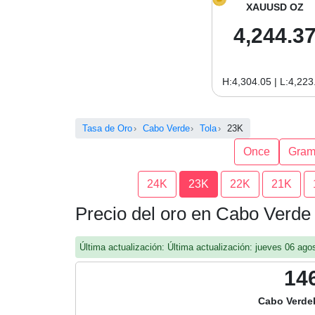
XAUUSD OZ
4,244.3
H:4,304.05 | L:4,223
Tasa de Oro
Cabo Verde
Tola
23K
Once
Gra
24K
23K
22K
21K
Precio del oro en Cabo Verde
Última actualización: Última actualización: jueves 06 a
14
Cabo Verde