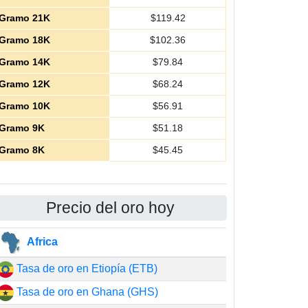
Gramo 21K
$
119.42
Gramo 18K
$
102.36
Gramo 14K
$
79.84
Gramo 12K
$
68.24
Gramo 10K
$
56.91
Gramo 9K
$
51.18
Gramo 8K
$
45.45
Precio del oro hoy
Africa
Tasa de oro en Etiopía (ETB)
Tasa de oro en Ghana (GHS)