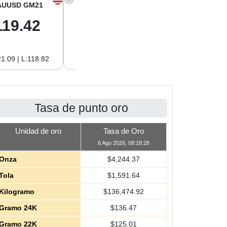
AUUSD GM21
XAGUSD OZ
XAGUSD GM
119.42
61.62
1.98
1.09 | L:118.82
H:62.89 | L:60.85
H:2.02 | L:1.96
Tasa de punto oro
Unidad de oro
Tasa de Oro
6 Ago 2026, 08:18:28
Onza
$
4,244.37
Tola
$
1,591.64
Kilogramo
$
136,474.92
Gramo 24K
$
136.47
Gramo 22K
$
125.01