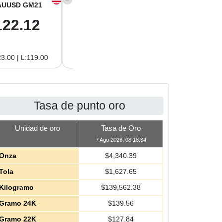
AUUSD GM21
XAGUSD OZ
XAGUSD GM
122.12
63.42
2.04
3.00 | L:119.00
H:65.13 | L:61.15
H:2.09 | L:1.97
Tasa de punto oro
Unidad de oro
Tasa de Oro
7 Ago 2026, 08:18:34
Onza
$
4,340.39
Tola
$
1,627.65
Kilogramo
$
139,562.38
Gramo 24K
$
139.56
Gramo 22K
$
127.84