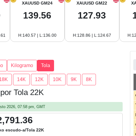
XAUUSD GM24
XAUUSD GM22
X
0
139.56
127.93
.61
H:140.57 | L:136.00
H:128.86 | L:124.67
H:12
mo
Kilogramo
Tola
18K
14K
12K
10K
9K
8K
 por Tola 22K
gosto 2026, 07:58 pm, GMT
2,791.36
ko escudo-a/Tola 22K