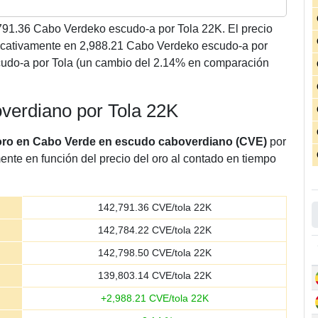
791.36
Cabo Verdeko escudo-a por Tola 22K. El precio
icativamente en 2,988.21 Cabo Verdeko escudo-a por
udo-a por Tola (un cambio del 2.14% en comparación
overdiano por Tola 22K
 oro en Cabo Verde en escudo caboverdiano (CVE)
por
ente en función del precio del oro al contado en tiempo
142,791.36
CVE/tola 22K
142,784.22
CVE/tola 22K
142,798.50
CVE/tola 22K
139,803.14
CVE/tola 22K
+
2,988.21
CVE/tola 22K