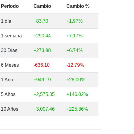
Período
Cambio
Cambio %
1 día
+83.70
+1.97%
1 semana
+290.44
+7.17%
30 Días
+273.98
+6.74%
6 Meses
-636.10
-12.79%
1 Año
+949.19
+28.00%
5 Años
+2,575.35
+146.02%
10 Años
+3,007.46
+225.86%