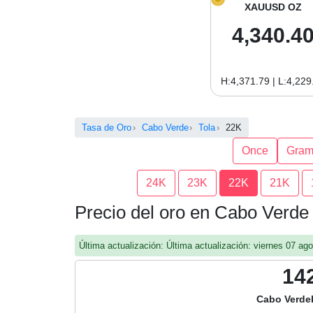
XAUUSD OZ
4,340.4
H:4,371.79 | L:4,229
Tasa de Oro
Cabo Verde
Tola
22K
Once
Gra
24K
23K
22K
21K
Precio del oro en Cabo Verde
Última actualización: Última actualización: viernes 07 a
14
Cabo Verde