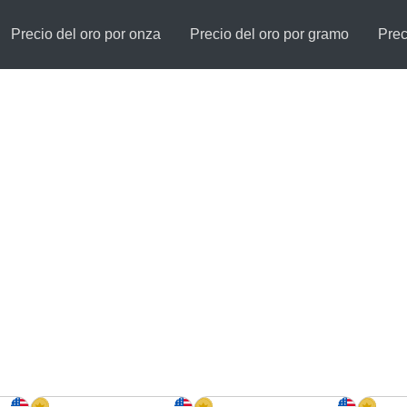
Precio del oro por onza
Precio del oro por gramo
Prec