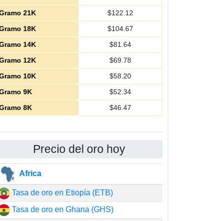
Gramo 21K
$
122.12
Gramo 18K
$
104.67
Gramo 14K
$
81.64
Gramo 12K
$
69.78
Gramo 10K
$
58.20
Gramo 9K
$
52.34
Gramo 8K
$
46.47
Precio del oro hoy
Africa
Tasa de oro en Etiopía (ETB)
Tasa de oro en Ghana (GHS)