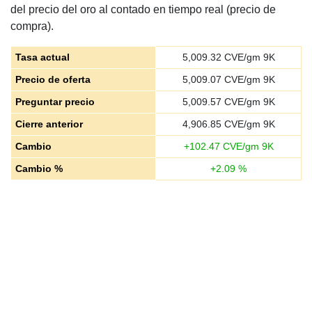
del precio del oro al contado en tiempo real (precio de
compra).
Tasa actual
5,009.32
CVE/gm 9K
Precio de oferta
5,009.07
CVE/gm 9K
Preguntar precio
5,009.57
CVE/gm 9K
Cierre anterior
4,906.85
CVE/gm 9K
Cambio
+
102.47
CVE/gm 9K
Cambio %
+
2.09
%