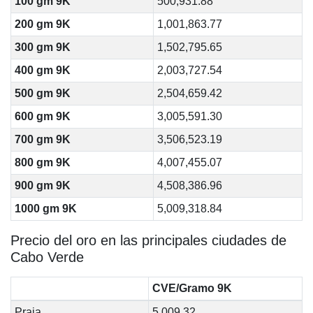
100 gm 9K
500,931.88
200 gm 9K
1,001,863.77
300 gm 9K
1,502,795.65
400 gm 9K
2,003,727.54
500 gm 9K
2,504,659.42
600 gm 9K
3,005,591.30
700 gm 9K
3,506,523.19
800 gm 9K
4,007,455.07
900 gm 9K
4,508,386.96
1000 gm 9K
5,009,318.84
Precio del oro en las principales ciudades de
Cabo Verde
CVE/Gramo 9K
Praia
5,009.32