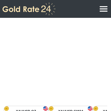
Precio de oro
Precio del oro por onza
Precios del oro
Precio del oro por gramo
Precio del oro en América del Norte
Precio por kilogramo
Precio del oro en Asia
Precio por Tola
Precio del oro en Europa
Calculadora de oro
Precio del oro en África
Precio del Oro hoy en Medio Oriente
Precio del oro en Oceanía
Precio del Oro hoy en América del sur