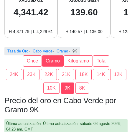
XAUUSD OZ
XAUUSD GM24
XAU
4,341.42
139.60
1
H:4,371.79 | L:4,229.61
H:140.57 | L:136.00
H:128.
Tasa de Oro
Cabo Verde
Gramo
9K
Once
Gramo
Kilogramo
Tola
24K
23K
22K
21K
18K
14K
12K
10K
9K
8K
Precio del oro en Cabo Verde por
Gramo 9K
Última actualización: Última actualización: sábado 08 agosto 2026,
04:23 am, GMT