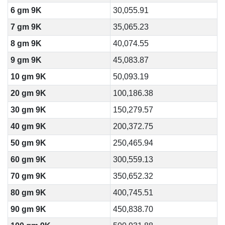
6 gm 9K
30,055.91
7 gm 9K
35,065.23
8 gm 9K
40,074.55
9 gm 9K
45,083.87
10 gm 9K
50,093.19
20 gm 9K
100,186.38
30 gm 9K
150,279.57
40 gm 9K
200,372.75
50 gm 9K
250,465.94
60 gm 9K
300,559.13
70 gm 9K
350,652.32
80 gm 9K
400,745.51
90 gm 9K
450,838.70