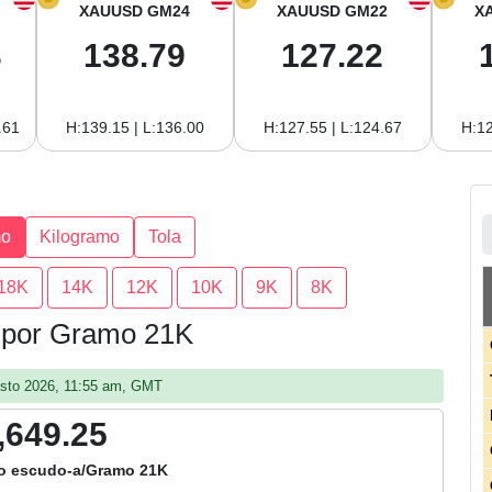
XAUUSD GM24
XAUUSD GM22
X
3
138.79
127.22
.61
H:139.15 | L:136.00
H:127.55 | L:124.67
H:12
mo
Kilogramo
Tola
18K
14K
12K
10K
9K
8K
e por Gramo 21K
gosto 2026, 11:55 am, GMT
,649.25
o escudo-a/Gramo 21K