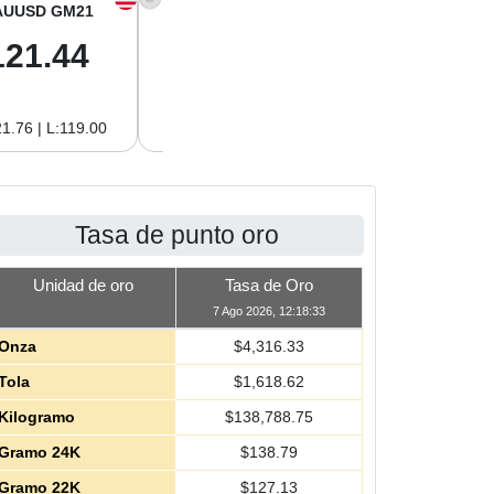
AUUSD GM21
XAGUSD OZ
XAGUSD GM
121.44
64.00
2.06
1.76 | L:119.00
H:64.62 | L:61.15
H:2.08 | L:1.97
Tasa de punto oro
Unidad de oro
Tasa de Oro
7 Ago 2026, 12:18:33
Onza
$
4,316.33
Tola
$
1,618.62
Kilogramo
$
138,788.75
Gramo 24K
$
138.79
Gramo 22K
$
127.13