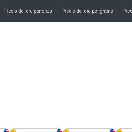
Precio del oro por onza
Precio del oro por gramo
Prec