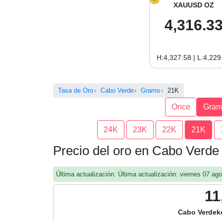
XAUUSD OZ
4,316.3
H:4,327.58 | L:4,229
Tasa de Oro
Cabo Verde
Gramo
21K
Once
Gra
24K
23K
22K
21K
Precio del oro en Cabo Verd
Última actualización: Última actualización: viernes 07 a
11
Cabo Verdek