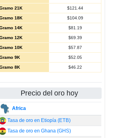
Gramo 21K
$
121.44
Gramo 18K
$
104.09
Gramo 14K
$
81.19
Gramo 12K
$
69.39
Gramo 10K
$
57.87
Gramo 9K
$
52.05
Gramo 8K
$
46.22
Precio del oro hoy
Africa
Tasa de oro en Etiopía (ETB)
Tasa de oro en Ghana (GHS)