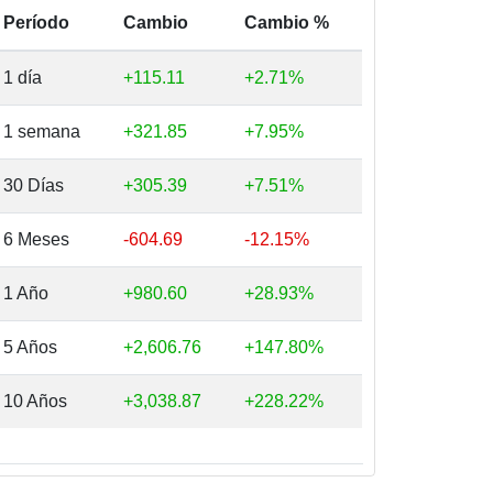
Período
Cambio
Cambio %
1 día
+115.11
+2.71%
1 semana
+321.85
+7.95%
30 Días
+305.39
+7.51%
6 Meses
-604.69
-12.15%
1 Año
+980.60
+28.93%
5 Años
+2,606.76
+147.80%
10 Años
+3,038.87
+228.22%