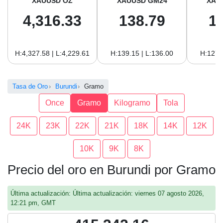
XAUUSD OZ
XAUUSD GM24
XAU
4,316.33
138.79
1
H:4,327.58 | L:4,229.61
H:139.15 | L:136.00
H:127.
Tasa de Oro
Burundi
Gramo
Once
Gramo
Kilogramo
Tola
24K
23K
22K
21K
18K
14K
12K
10K
9K
8K
Precio del oro en Burundi por Gramo
Última actualización: Última actualización: viernes 07 agosto 2026,
12:21 pm, GMT