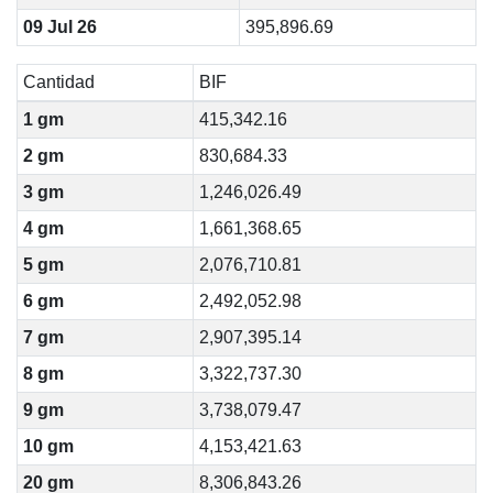
09 Jul 26
395,896.69
Cantidad
BIF
1 gm
415,342.16
2 gm
830,684.33
3 gm
1,246,026.49
4 gm
1,661,368.65
5 gm
2,076,710.81
6 gm
2,492,052.98
7 gm
2,907,395.14
8 gm
3,322,737.30
9 gm
3,738,079.47
10 gm
4,153,421.63
20 gm
8,306,843.26