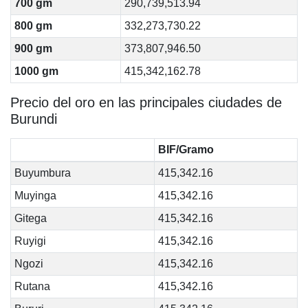
700 gm
290,739,513.94
800 gm
332,273,730.22
900 gm
373,807,946.50
1000 gm
415,342,162.78
Precio del oro en las principales ciudades de
Burundi
BIF/Gramo
Buyumbura
415,342.16
Muyinga
415,342.16
Gitega
415,342.16
Ruyigi
415,342.16
Ngozi
415,342.16
Rutana
415,342.16