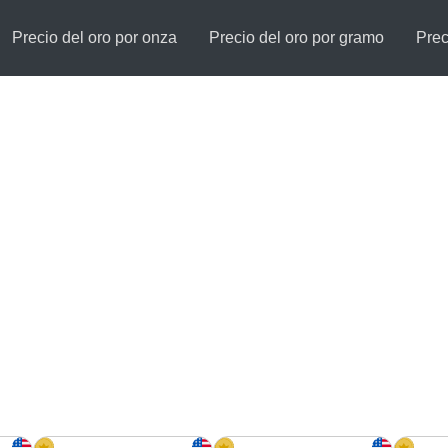
Precio del oro por onza
Precio del oro por gramo
Prec