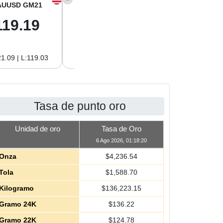
AUUSD GM21
XAGUSD OZ
XAGUSD GM
119.19
61.01
1.96
1.09 | L:119.03
H:62.89 | L:61.01
H:2.02 | L:1.96
Tasa de punto oro
Unidad de oro
Tasa de Oro
6 Ago 2026, 01:18:20
Onza
$
4,236.54
Tola
$
1,588.70
Kilogramo
$
136,223.15
Gramo 24K
$
136.22
Gramo 22K
$
124.78