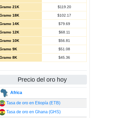
Gramo 21K
$
119.20
Gramo 18K
$
102.17
Gramo 14K
$
79.69
Gramo 12K
$
68.11
Gramo 10K
$
56.81
Gramo 9K
$
51.08
Gramo 8K
$
45.36
Precio del oro hoy
Africa
Tasa de oro en Etiopía (ETB)
Tasa de oro en Ghana (GHS)