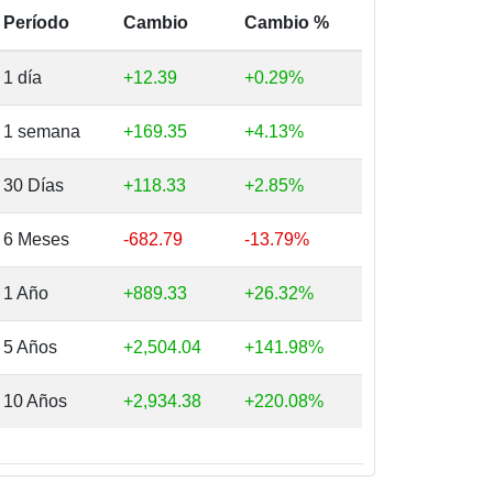
Período
Cambio
Cambio %
1 día
+12.39
+0.29%
1 semana
+169.35
+4.13%
30 Días
+118.33
+2.85%
6 Meses
-682.79
-13.79%
1 Año
+889.33
+26.32%
5 Años
+2,504.04
+141.98%
10 Años
+2,934.38
+220.08%