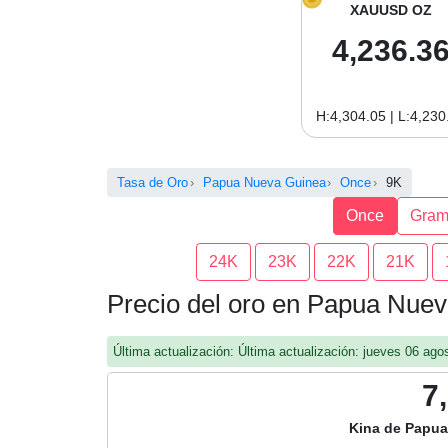
XAUUSD OZ
4,236.3
H:4,304.05 | L:4,230
Tasa de Oro
Papua Nueva Guinea
Once
9K
Once
Gra
24K
23K
22K
21K
Precio del oro en Papua Nue
Última actualización: Última actualización: jueves 06 a
7
Kina de Papu