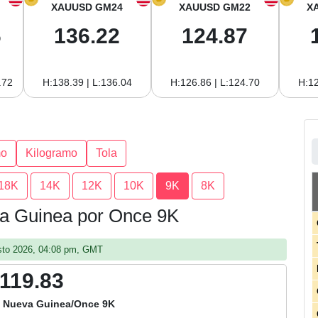
XAUUSD GM24
XAUUSD GM22
X
6
136.22
124.87
.72
H:138.39 | L:136.04
H:126.86 | L:124.70
H:12
mo
Kilogramo
Tola
18K
14K
12K
10K
9K
8K
va Guinea por Once 9K
gosto 2026, 04:08 pm, GMT
,119.83
a Nueva Guinea/Once 9K