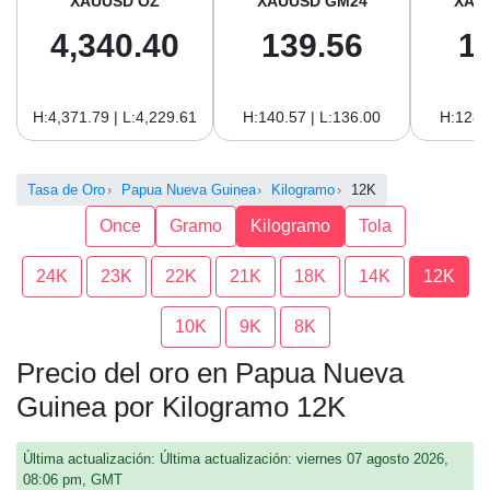
XAUUSD OZ
XAUUSD GM24
XAU
4,340.40
139.56
1
H:4,371.79 | L:4,229.61
H:140.57 | L:136.00
H:128.
Tasa de Oro
Papua Nueva Guinea
Kilogramo
12K
Once
Gramo
Kilogramo
Tola
24K
23K
22K
21K
18K
14K
12K
10K
9K
8K
Precio del oro en Papua Nueva
Guinea por Kilogramo 12K
Última actualización: Última actualización: viernes 07 agosto 2026,
08:06 pm, GMT