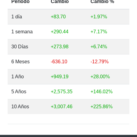
Período
Cambio
Cambio %
1 día
+83.70
+1.97%
1 semana
+290.44
+7.17%
30 Días
+273.98
+6.74%
6 Meses
-636.10
-12.79%
1 Año
+949.19
+28.00%
5 Años
+2,575.35
+146.02%
10 Años
+3,007.46
+225.86%