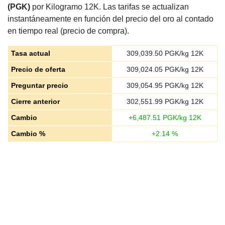
(PGK)
por Kilogramo 12K. Las tarifas se actualizan
instantáneamente en función del precio del oro al contado
en tiempo real (precio de compra).
Tasa actual
309,039.50
PGK/kg 12K
Precio de oferta
309,024.05
PGK/kg 12K
Preguntar precio
309,054.95
PGK/kg 12K
Cierre anterior
302,551.99
PGK/kg 12K
Cambio
+
6,487.51
PGK/kg 12K
Cambio %
+
2.14
%