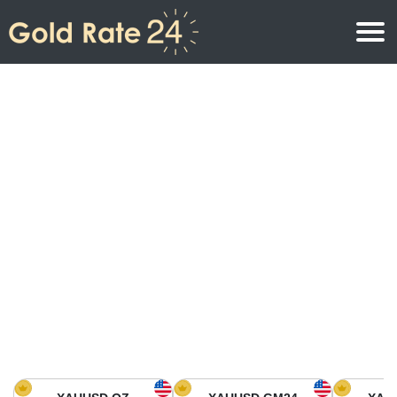
Precio de oro
Precio del oro por onza
Precios del oro
Precio del oro por gramo
Precio del oro en América del Norte
Precio por kilogramo
Precio del oro en Asia
Precio por Tola
Precio del oro en Europa
Calculadora de oro
Precio del oro en África
Precio del Oro hoy en Medio Oriente
Precio del oro en Oceanía
Precio del Oro hoy en América del sur