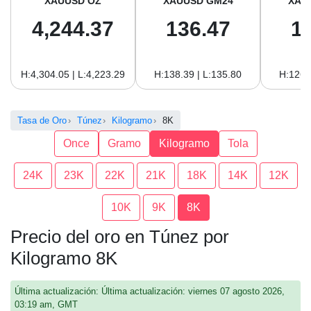
XAUUSD OZ
XAUUSD GM24
XAU
4,244.37
136.47
1
H:4,304.05 | L:4,223.29
H:138.39 | L:135.80
H:126.
Tasa de Oro
Túnez
Kilogramo
8K
Once
Gramo
Kilogramo
Tola
24K
23K
22K
21K
18K
14K
12K
10K
9K
8K
Precio del oro en Túnez por
Kilogramo 8K
Última actualización: Última actualización: viernes 07 agosto 2026,
03:19 am, GMT