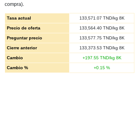
compra).
Tasa actual
133,571.07
TND/kg 8K
Precio de oferta
133,564.40
TND/kg 8K
Preguntar precio
133,577.75
TND/kg 8K
Cierre anterior
133,373.53
TND/kg 8K
Cambio
+
197.55
TND/kg 8K
Cambio %
+
0.15
%