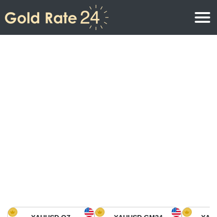
Precio de oro
Precio del oro por onza
Precios del oro
Precio del oro por gramo
Precio del oro en América del Norte
Precio por kilogramo
Precio del oro en Asia
Precio por Tola
Precio del oro en Europa
Calculadora de oro
Precio del oro en África
Precio del Oro hoy en Medio Oriente
Precio del oro en Oceanía
Precio del Oro hoy en América del sur