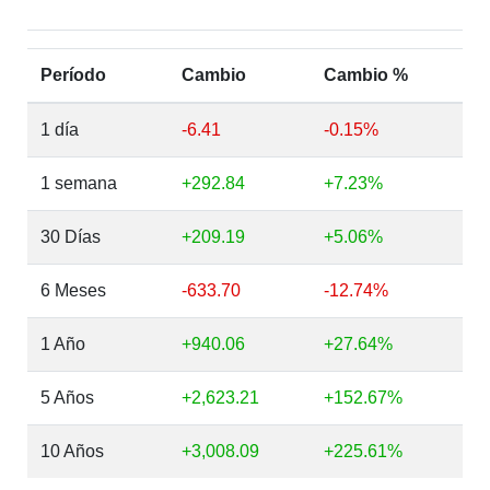
Período
Cambio
Cambio %
1 día
-6.41
-0.15%
1 semana
+292.84
+7.23%
30 Días
+209.19
+5.06%
6 Meses
-633.70
-12.74%
1 Año
+940.06
+27.64%
5 Años
+2,623.21
+152.67%
10 Años
+3,008.09
+225.61%