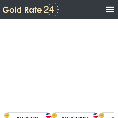
Precio de oro
Precio del oro por onza
Precios del oro
Precio del oro por gramo
Precio del oro en América del Norte
Precio por kilogramo
Precio del oro en Asia
Precio por Tola
Precio del oro en Europa
Calculadora de oro
Precio del oro en África
Precio del Oro hoy en Medio Oriente
Precio del oro en Oceanía
Precio del Oro hoy en América del sur