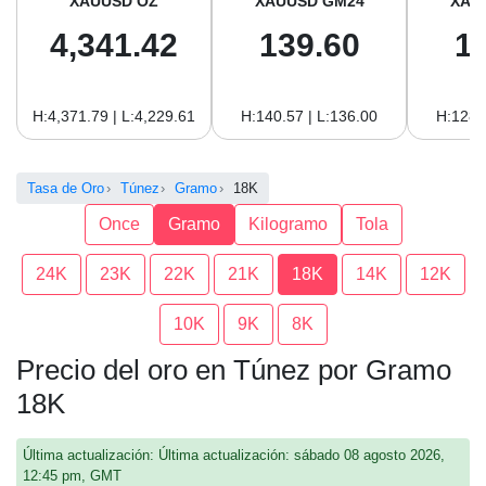
XAUUSD OZ
XAUUSD GM24
XAU
4,341.42
139.60
1
H:4,371.79 | L:4,229.61
H:140.57 | L:136.00
H:128.
Tasa de Oro
Túnez
Gramo
18K
Once
Gramo
Kilogramo
Tola
24K
23K
22K
21K
18K
14K
12K
10K
9K
8K
Precio del oro en Túnez por Gramo
18K
Última actualización: Última actualización: sábado 08 agosto 2026,
12:45 pm, GMT