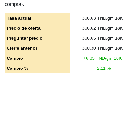
compra).
Tasa actual
306.63
TND/gm 18K
Precio de oferta
306.62
TND/gm 18K
Preguntar precio
306.65
TND/gm 18K
Cierre anterior
300.30
TND/gm 18K
Cambio
+
6.33
TND/gm 18K
Cambio %
+
2.11
%