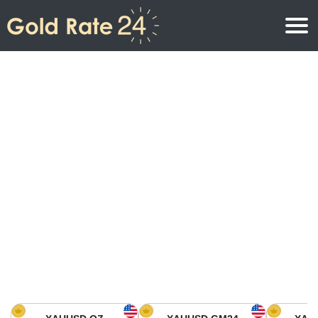
Precio de oro
Precio del oro por onza
Precios del oro
Precio del oro por gramo
Precio del oro en América del Norte
Precio por kilogramo
Precio del oro en Asia
Precio por Tola
Precio del oro en Europa
Calculadora de oro
Precio del oro en África
Precio del Oro hoy en Medio Oriente
Precio del oro en Oceanía
Precio del Oro hoy en América del sur