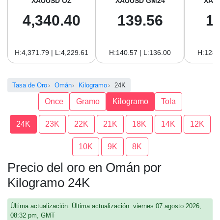
XAUUSD OZ
XAUUSD GM24
XAU
4,340.40
139.56
1
H:4,371.79 | L:4,229.61
H:140.57 | L:136.00
H:128.
Tasa de Oro
Omán
Kilogramo
24K
Once
Gramo
Kilogramo
Tola
24K
23K
22K
21K
18K
14K
12K
10K
9K
8K
Precio del oro en Omán por
Kilogramo 24K
Última actualización: Última actualización: viernes 07 agosto 2026,
08:32 pm, GMT