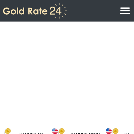
Precio de oro
Precio del oro por onza
Precios del oro
Precio del oro por gramo
Precio del oro en América del Norte
Precio por kilogramo
Precio del oro en Asia
Precio por Tola
Precio del oro en Europa
Calculadora de oro
Precio del oro en África
Precio del Oro hoy en Medio Oriente
Precio del oro en Oceanía
Precio del Oro hoy en América del sur