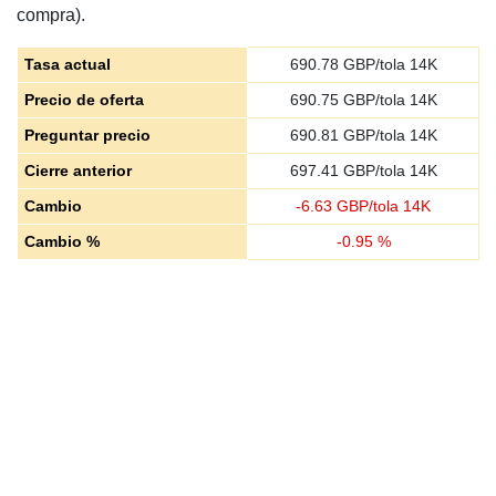
compra).
Tasa actual
690.78
GBP/tola 14K
Precio de oferta
690.75
GBP/tola 14K
Preguntar precio
690.81
GBP/tola 14K
Cierre anterior
697.41
GBP/tola 14K
Cambio
-
6.63
GBP/tola 14K
Cambio %
-
0.95
%