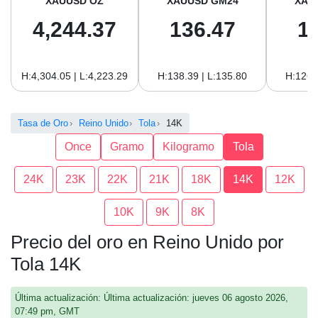
XAUUSD OZ
XAUUSD GM24
XAU
4,244.37
136.47
1
H:4,304.05 | L:4,223.29
H:138.39 | L:135.80
H:126.
Tasa de Oro
Reino Unido
Tola
14K
Once
Gramo
Kilogramo
Tola
24K
23K
22K
21K
18K
14K
12K
10K
9K
8K
Precio del oro en Reino Unido por
Tola 14K
Última actualización: Última actualización: jueves 06 agosto 2026,
07:49 pm, GMT