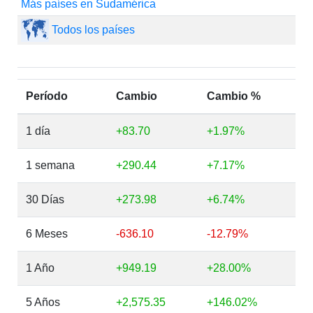
Más países en Sudamérica
Todos los países
Período
Cambio
Cambio %
1 día
+83.70
+1.97%
1 semana
+290.44
+7.17%
30 Días
+273.98
+6.74%
6 Meses
-636.10
-12.79%
1 Año
+949.19
+28.00%
5 Años
+2,575.35
+146.02%