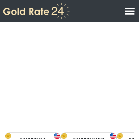
Precio de oro
Precio del oro por onza
Precios del oro
Precio del oro por gramo
Precio del oro en América del Norte
Precio por kilogramo
Precio del oro en Asia
Precio por Tola
Precio del oro en Europa
Calculadora de oro
Precio del oro en África
Precio del Oro hoy en Medio Oriente
Precio del oro en Oceanía
Precio del Oro hoy en América del sur