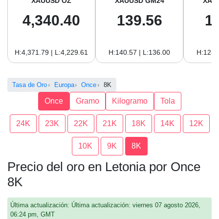
XAUUSD OZ
XAUUSD GM24
XAU
4,340.40
139.56
1
H:4,371.79 | L:4,229.61
H:140.57 | L:136.00
H:128.
Tasa de Oro
Europa
Once
8K
Once
Gramo
Kilogramo
Tola
24K
23K
22K
21K
18K
14K
12K
10K
9K
8K
Precio del oro en Letonia por Once
8K
Última actualización: Última actualización: viernes 07 agosto 2026,
06:24 pm, GMT