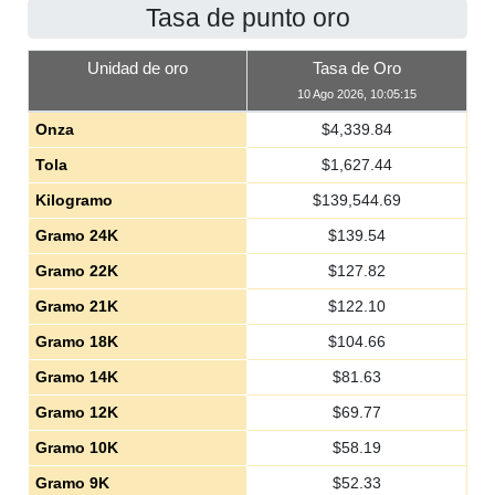
Tasa de punto oro
Unidad de oro
Tasa de Oro
10 Ago 2026, 10:05:15
Onza
$
4,339.84
Tola
$
1,627.44
Kilogramo
$
139,544.69
Gramo 24K
$
139.54
Gramo 22K
$
127.82
Gramo 21K
$
122.10
Gramo 18K
$
104.66
Gramo 14K
$
81.63
Gramo 12K
$
69.77
Gramo 10K
$
58.19
Gramo 9K
$
52.33