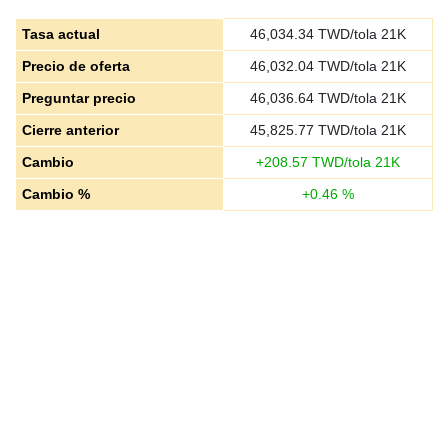
Tasa actual
46,034.34
TWD/tola 21K
Precio de oferta
46,032.04
TWD/tola 21K
Preguntar precio
46,036.64
TWD/tola 21K
Cierre anterior
45,825.77
TWD/tola 21K
Cambio
+
208.57
TWD/tola 21K
Cambio %
+
0.46
%