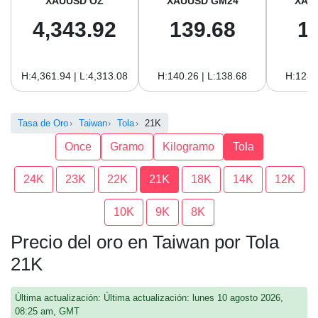
XAUUSD OZ
XAUUSD GM24
XAU
4,343.92
139.68
1
H:4,361.94 | L:4,313.08
H:140.26 | L:138.68
H:128.
Tasa de Oro
Taiwan
Tola
21K
Once
Gramo
Kilogramo
Tola
24K
23K
22K
21K
18K
14K
12K
10K
9K
8K
Precio del oro en Taiwan por Tola
21K
Última actualización: Última actualización: lunes 10 agosto 2026,
08:25 am, GMT