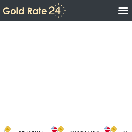
Precio de oro
Precio del oro por onza
Precios del oro
Precio del oro por gramo
Precio del oro en América del Norte
Precio por kilogramo
Precio del oro en Asia
Precio por Tola
Precio del oro en Europa
Calculadora de oro
Precio del oro en África
Precio del Oro hoy en Medio Oriente
Precio del oro en Oceanía
Precio del Oro hoy en América del sur