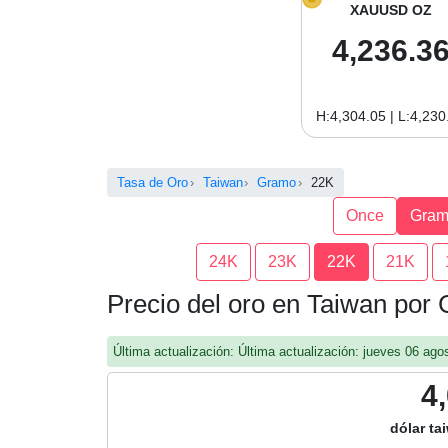
XAUUSD OZ
4,236.3
H:4,304.05 | L:4,230
Tasa de Oro
Taiwan
Gramo
22K
Once
Gra
24K
23K
22K
21K
Precio del oro en Taiwan por
Última actualización: Última actualización: jueves 06 a
4
dólar t