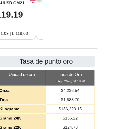
AUUSD GM21
XAGUSD OZ
XAGUSD GM
119.19
61.01
1.96
1.09 | L:119.03
H:62.89 | L:61.01
H:2.02 | L:1.96
Tasa de punto oro
Unidad de oro
Tasa de Oro
6 Ago 2026, 01:18:20
Onza
$
4,236.54
Tola
$
1,588.70
Kilogramo
$
136,223.15
Gramo 24K
$
136.22
Gramo 22K
$
124.78