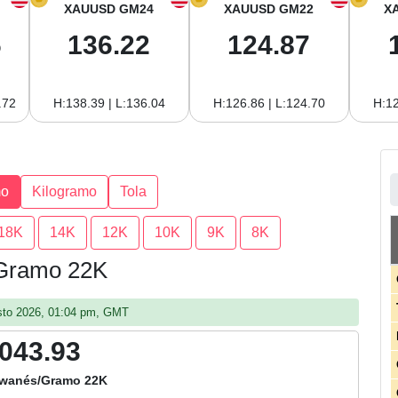
XAUUSD GM24
XAUUSD GM22
X
6
136.22
124.87
.72
H:138.39 | L:136.04
H:126.86 | L:124.70
H:12
mo
Kilogramo
Tola
18K
14K
12K
10K
9K
8K
 Gramo 22K
gosto 2026, 01:04 pm, GMT
,043.93
aiwanés/Gramo 22K