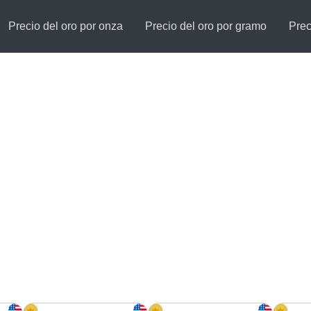
Precio del oro por onza
Precio del oro por gramo
Prec