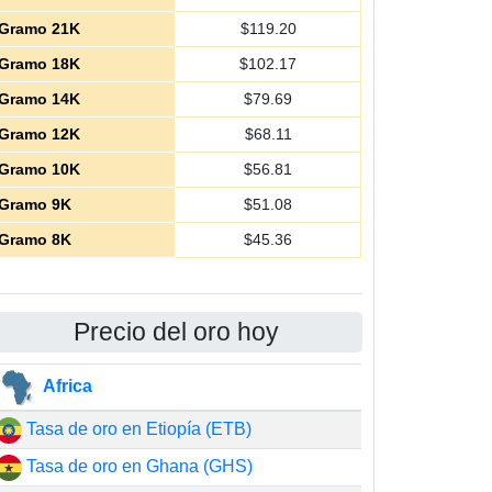
Gramo 21K
$
119.20
Gramo 18K
$
102.17
Gramo 14K
$
79.69
Gramo 12K
$
68.11
Gramo 10K
$
56.81
Gramo 9K
$
51.08
Gramo 8K
$
45.36
Precio del oro hoy
Africa
Tasa de oro en Etiopía (ETB)
Tasa de oro en Ghana (GHS)