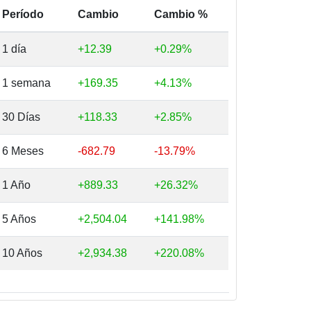
Período
Cambio
Cambio %
1 día
+12.39
+0.29%
1 semana
+169.35
+4.13%
30 Días
+118.33
+2.85%
6 Meses
-682.79
-13.79%
1 Año
+889.33
+26.32%
5 Años
+2,504.04
+141.98%
10 Años
+2,934.38
+220.08%