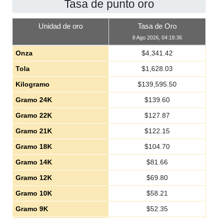
Tasa de punto oro
Unidad de oro
Tasa de Oro
8 Ago 2026, 04:18:36
Onza
$
4,341.42
Tola
$
1,628.03
Kilogramo
$
139,595.50
Gramo 24K
$
139.60
Gramo 22K
$
127.87
Gramo 21K
$
122.15
Gramo 18K
$
104.70
Gramo 14K
$
81.66
Gramo 12K
$
69.80
Gramo 10K
$
58.21
Gramo 9K
$
52.35