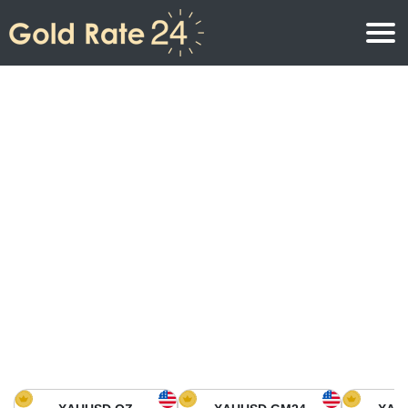
Precio de oro
Precio del oro por onza
Precios del oro
Precio del oro por gramo
Precio del oro en América del Norte
Precio por kilogramo
Precio del oro en Asia
Precio por Tola
Precio del oro en Europa
Calculadora de oro
Precio del oro en África
Precio del Oro hoy en Medio Oriente
Precio del oro en Oceanía
Precio del Oro hoy en América del sur