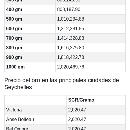
400 gm
808,187.90
500 gm
1,010,234.88
600 gm
1,212,281.85
700 gm
1,414,328.83
800 gm
1,616,375.80
900 gm
1,818,422.78
1000 gm
2,020,469.76
Precio del oro en las principales ciudades de
Seychelles
SCR/Gramo
Victoria
2,020.47
Anse Boileau
2,020.47
Bel Ombre
2,020.47