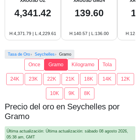
XAUUSD OZ
XAUUSD GM24
XAU
4,341.42
139.60
1
H:4,371.79 | L:4,229.61
H:140.57 | L:136.00
H:128.
Tasa de Oro
Seychelles
Gramo
Once
Gramo
Kilogramo
Tola
24K
23K
22K
21K
18K
14K
12K
10K
9K
8K
Precio del oro en Seychelles por
Gramo
Última actualización: Última actualización: sábado 08 agosto 2026,
05:38 am, GMT