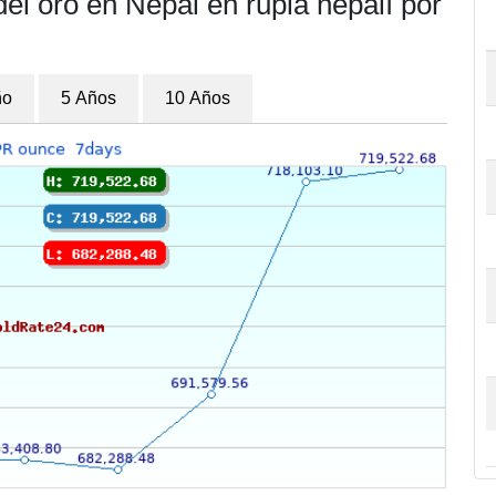
del oro en Nepal en rupia nepalí por
ño
5 Años
10 Años