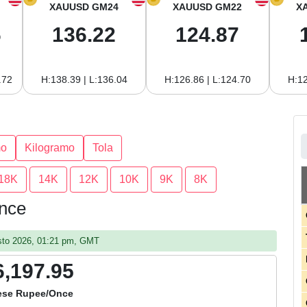
XAUUSD GM24
XAUUSD GM22
X
6
136.22
124.87
.72
H:138.39 | L:136.04
H:126.86 | L:124.70
H:12
mo
Kilogramo
Tola
18K
14K
12K
10K
9K
8K
Once
gosto 2026, 01:21 pm, GMT
6,197.95
ese Rupee/Once