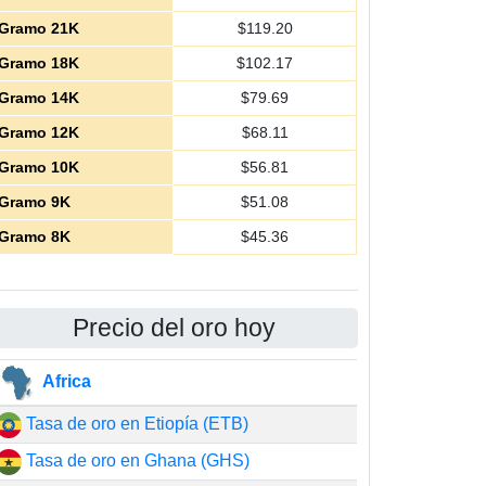
Gramo 21K
$
119.20
Gramo 18K
$
102.17
Gramo 14K
$
79.69
Gramo 12K
$
68.11
Gramo 10K
$
56.81
Gramo 9K
$
51.08
Gramo 8K
$
45.36
Precio del oro hoy
Africa
Tasa de oro en Etiopía (ETB)
Tasa de oro en Ghana (GHS)