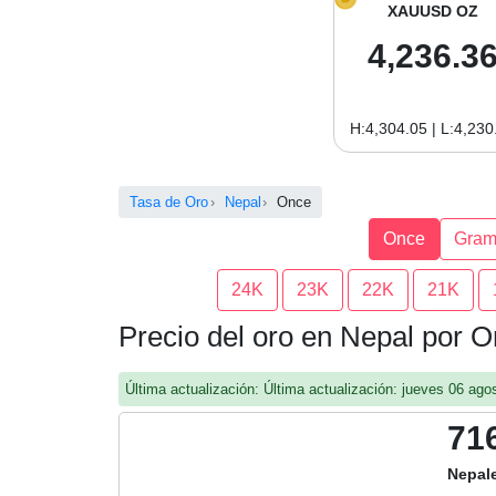
XAUUSD OZ
4,236.3
H:4,304.05 | L:4,230
Tasa de Oro
Nepal
Once
Once
Gra
24K
23K
22K
21K
Precio del oro en Nepal por 
Última actualización: Última actualización: jueves 06 a
71
Nepal