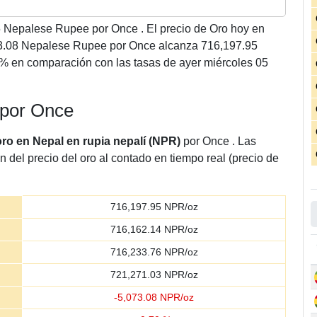
5
Nepalese Rupee por Once . El precio de Oro hoy en
073.08 Nepalese Rupee por Once alcanza 716,197.95
% en comparación con las tasas de ayer miércoles 05
í por Once
oro en Nepal en rupia nepalí (NPR)
por Once . Las
n del precio del oro al contado en tiempo real (precio de
716,197.95
NPR/oz
716,162.14
NPR/oz
716,233.76
NPR/oz
721,271.03
NPR/oz
-
5,073.08
NPR/oz