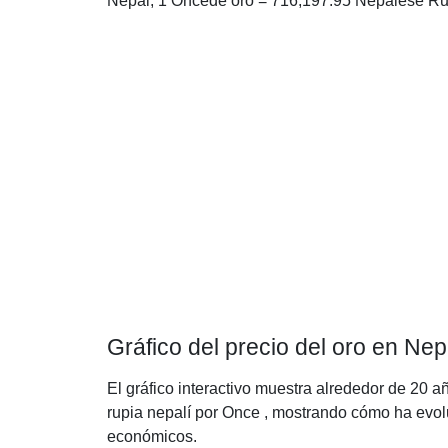
Nepal, 1 Oncede oro = 716,197.95 Nepalese R
Gráfico del precio del oro en Nep
El gráfico interactivo muestra alrededor de 20 a
rupia nepalí por Once , mostrando cómo ha evoluc
económicos.