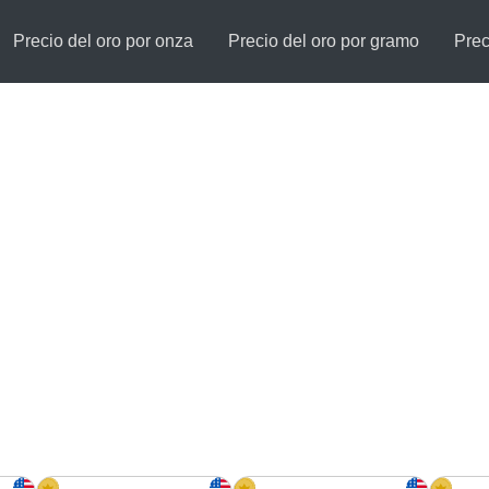
Precio del oro por onza
Precio del oro por gramo
Prec