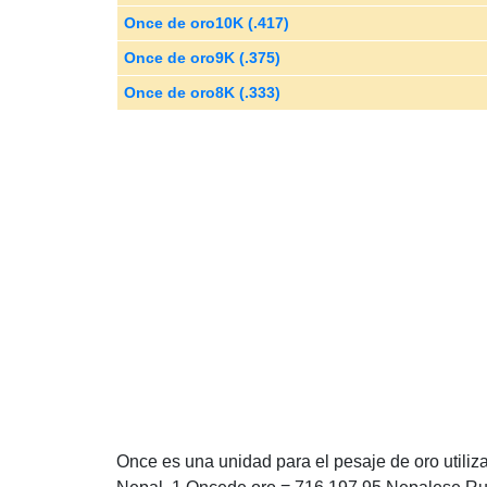
Once de oro10K (.417)
Once de oro9K (.375)
Once de oro8K (.333)
Once es una unidad para el pesaje de oro utiliz