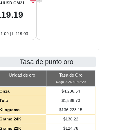
AUUSD GM21
XAGUSD OZ
XAGUSD GM
119.19
61.01
1.96
1.09 | L:119.03
H:62.89 | L:61.01
H:2.02 | L:1.96
Tasa de punto oro
Unidad de oro
Tasa de Oro
6 Ago 2026, 01:18:20
Onza
$
4,236.54
Tola
$
1,588.70
Kilogramo
$
136,223.15
Gramo 24K
$
136.22
Gramo 22K
$
124.78