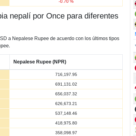
-
0.70
%
pia nepalí por Once para diferentes
 USD a Nepalese Rupee de acuerdo con los últimos tipos
upee.
Nepalese Rupee (NPR)
716,197.95
691,131.02
656,037.32
626,673.21
537,148.46
418,975.80
358,098.97