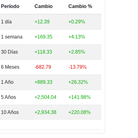
Período
Cambio
Cambio %
1 día
+12.39
+0.29%
1 semana
+169.35
+4.13%
30 Días
+118.33
+2.85%
6 Meses
-682.79
-13.79%
1 Año
+889.33
+26.32%
5 Años
+2,504.04
+141.98%
10 Años
+2,934.38
+220.08%