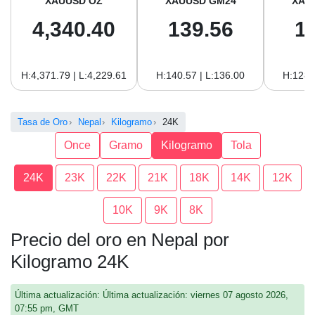
XAUUSD OZ
XAUUSD GM24
XAU
4,340.40
139.56
1
H:4,371.79 | L:4,229.61
H:140.57 | L:136.00
H:128.
Tasa de Oro
Nepal
Kilogramo
24K
Once
Gramo
Kilogramo
Tola
24K
23K
22K
21K
18K
14K
12K
10K
9K
8K
Precio del oro en Nepal por
Kilogramo 24K
Última actualización: Última actualización: viernes 07 agosto 2026,
07:55 pm, GMT