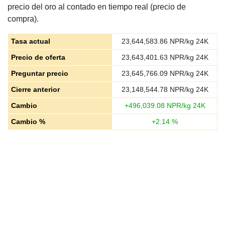
precio del oro al contado en tiempo real (precio de
compra).
Tasa actual
23,644,583.86
NPR/kg 24K
Precio de oferta
23,643,401.63
NPR/kg 24K
Preguntar precio
23,645,766.09
NPR/kg 24K
Cierre anterior
23,148,544.78
NPR/kg 24K
Cambio
+
496,039.08
NPR/kg 24K
Cambio %
+
2.14
%