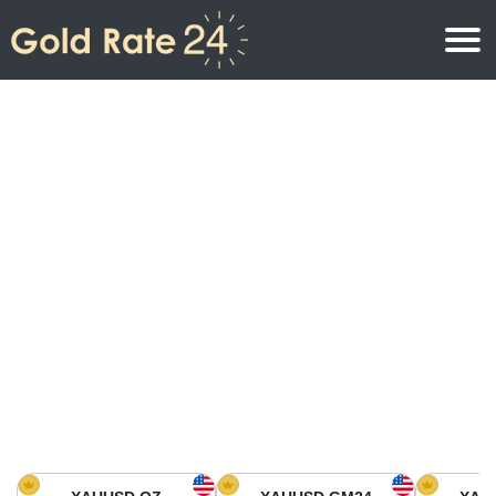
Precio de oro
Precio del oro por onza
Precios del oro
Precio del oro por gramo
Precio del oro en América del Norte
Precio por kilogramo
Precio del oro en Asia
Precio por Tola
Precio del oro en Europa
Calculadora de oro
Precio del oro en África
Precio del Oro hoy en Medio Oriente
Precio del oro en Oceanía
Precio del Oro hoy en América del sur