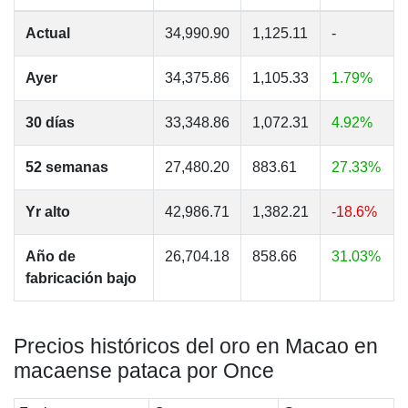
Actual
34,990.90
1,125.11
-
Ayer
34,375.86
1,105.33
1.79%
30 días
33,348.86
1,072.31
4.92%
52 semanas
27,480.20
883.61
27.33%
Yr alto
42,986.71
1,382.21
-18.6%
Año de
26,704.18
858.66
31.03%
fabricación bajo
Precios históricos del oro en Macao en
macaense pataca por Once