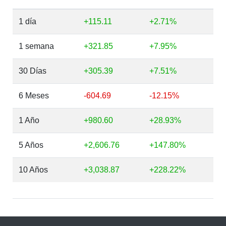
1 día
+115.11
+2.71%
1 semana
+321.85
+7.95%
30 Días
+305.39
+7.51%
6 Meses
-604.69
-12.15%
1 Año
+980.60
+28.93%
5 Años
+2,606.76
+147.80%
10 Años
+3,038.87
+228.22%