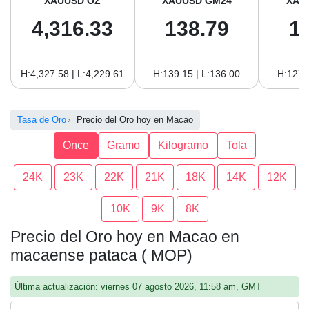
XAUUSD OZ
XAUUSD GM24
XAU
4,316.33
138.79
1
H:4,327.58 | L:4,229.61
H:139.15 | L:136.00
H:127.
Tasa de Oro
Precio del Oro hoy en Macao
Once
Gramo
Kilogramo
Tola
24K
23K
22K
21K
18K
14K
12K
10K
9K
8K
Precio del Oro hoy en Macao en
macaense pataca ( MOP)
Última actualización: viernes 07 agosto 2026, 11:58 am, GMT