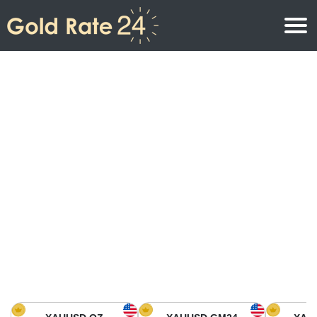
Precio de oro
Precio del oro por onza
Precios del oro
Precio del oro por gramo
Precio del oro en América del Norte
Precio por kilogramo
Precio del oro en Asia
Precio por Tola
Precio del oro en Europa
Calculadora de oro
Precio del oro en África
Precio del Oro hoy en Medio Oriente
Precio del oro en Oceanía
Precio del Oro hoy en América del sur