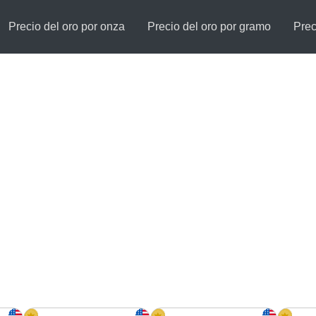
Precio del oro por onza
Precio del oro por gramo
Prec