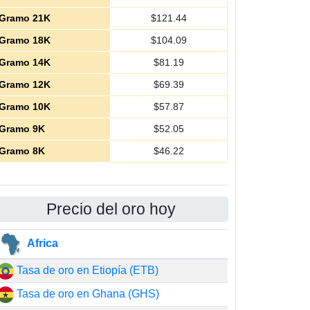
Gramo 21K
$
121.44
Gramo 18K
$
104.09
Gramo 14K
$
81.19
Gramo 12K
$
69.39
Gramo 10K
$
57.87
Gramo 9K
$
52.05
Gramo 8K
$
46.22
Precio del oro hoy
Africa
Tasa de oro en Etiopía (ETB)
Tasa de oro en Ghana (GHS)