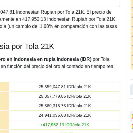
,047.81
Indonesian Rupiah por Tola 21K. El precio de
vamente en 417,952.13 Indonesian Rupiah por Tola 21K
ola (un cambio del 1.68% en comparación con las tasas
esia por Tola 21K
oro en Indonesia en rupia indonesia (IDR)
por Tola
en función del precio del oro al contado en tiempo real
25,359,047.81
IDR/tola 21K
25,357,779.86
IDR/tola 21K
25,360,315.76
IDR/tola 21K
24,941,095.68
IDR/tola 21K
+
417,952.13
IDR/tola 21K