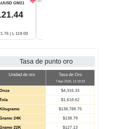
AUUSD GM21
XAGUSD OZ
XAGUSD GM
121.44
64.00
2.06
1.76 | L:119.00
H:64.62 | L:61.15
H:2.08 | L:1.97
Tasa de punto oro
Unidad de oro
Tasa de Oro
7 Ago 2026, 12:18:33
Onza
$
4,316.33
Tola
$
1,618.62
Kilogramo
$
138,788.75
Gramo 24K
$
138.79
Gramo 22K
$
127.13