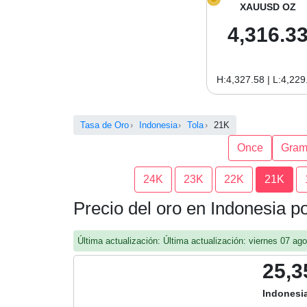
XAUUSD OZ
4,316.3
H:4,327.58 | L:4,229
Tasa de Oro
Indonesia
Tola
21K
Once
Gra
24K
23K
22K
21K
Precio del oro en Indonesia p
Última actualización: Última actualización: viernes 07 a
25,3
Indonesi