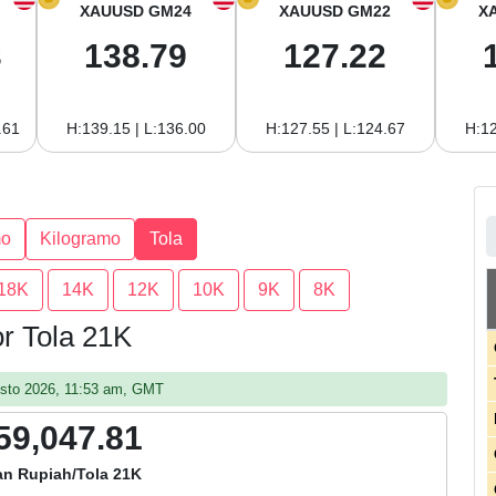
XAUUSD GM24
XAUUSD GM22
X
3
138.79
127.22
.61
H:139.15 | L:136.00
H:127.55 | L:124.67
H:12
mo
Kilogramo
Tola
18K
14K
12K
10K
9K
8K
or Tola 21K
gosto 2026, 11:53 am, GMT
59,047.81
an Rupiah/Tola 21K