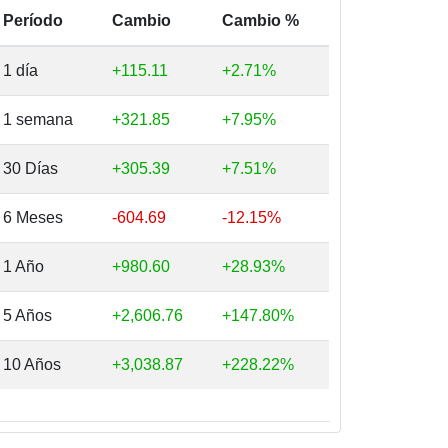
Período
Cambio
Cambio %
1 día
+115.11
+2.71%
1 semana
+321.85
+7.95%
30 Días
+305.39
+7.51%
6 Meses
-604.69
-12.15%
1 Año
+980.60
+28.93%
5 Años
+2,606.76
+147.80%
10 Años
+3,038.87
+228.22%