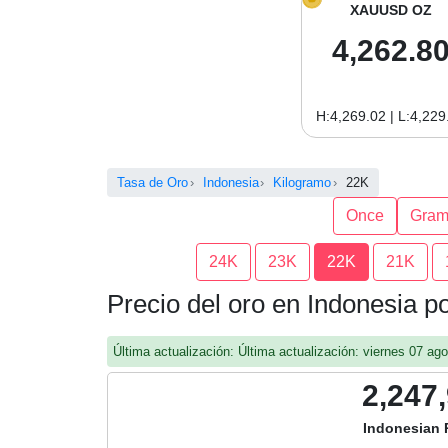
XAUUSD OZ
4,262.8
H:4,269.02 | L:4,229
Tasa de Oro
Indonesia
Kilogramo
22K
Once
Gra
24K
23K
22K
21K
Precio del oro en Indonesia p
Última actualización: Última actualización: viernes 07 a
2,247
Indonesian 