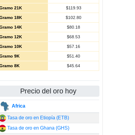
Gramo 21K
$
119.93
Gramo 18K
$
102.80
Gramo 14K
$
80.18
Gramo 12K
$
68.53
Gramo 10K
$
57.16
Gramo 9K
$
51.40
Gramo 8K
$
45.64
Precio del oro hoy
Africa
Tasa de oro en Etiopía (ETB)
Tasa de oro en Ghana (GHS)