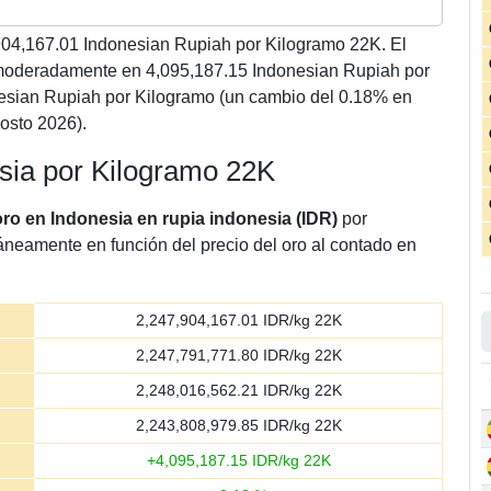
904,167.01
Indonesian Rupiah por Kilogramo 22K. El
moderadamente en 4,095,187.15 Indonesian Rupiah por
esian Rupiah por Kilogramo (un cambio del 0.18% en
osto 2026).
esia por Kilogramo 22K
oro en Indonesia en rupia indonesia (IDR)
por
táneamente en función del precio del oro al contado en
2,247,904,167.01
IDR/kg 22K
2,247,791,771.80
IDR/kg 22K
2,248,016,562.21
IDR/kg 22K
2,243,808,979.85
IDR/kg 22K
+
4,095,187.15
IDR/kg 22K