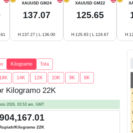
XAUUSD GM24
XAUUSD GM22
X
0
137.07
125.65
.61
H:137.27 | L:136.00
H:125.83 | L:124.67
H:12
mo
Kilogramo
Tola
18K
14K
12K
10K
9K
8K
or Kilogramo 22K
gosto 2026, 03:53 am, GMT
,904,167.01
Rupiah/Kilogramo 22K