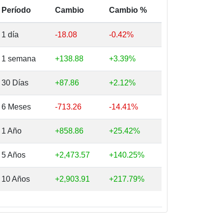
Período
Cambio
Cambio %
1 día
-18.08
-0.42%
1 semana
+138.88
+3.39%
30 Días
+87.86
+2.12%
6 Meses
-713.26
-14.41%
1 Año
+858.86
+25.42%
5 Años
+2,473.57
+140.25%
10 Años
+2,903.91
+217.79%