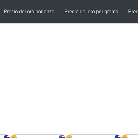
Precio del oro por onza
Precio del oro por gramo
Prec