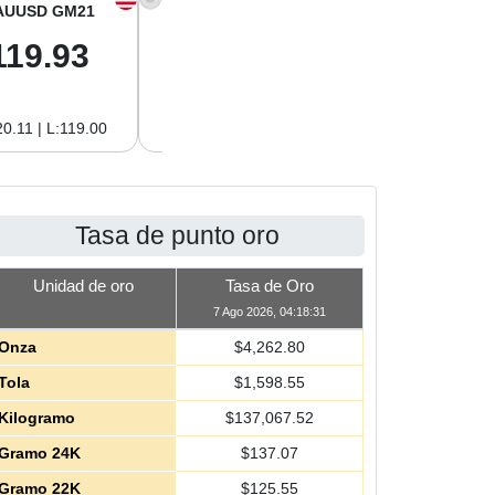
AUUSD GM21
XAGUSD OZ
XAGUSD GM
119.93
62.26
2.00
0.11 | L:119.00
H:62.42 | L:61.15
H:2.01 | L:1.97
Tasa de punto oro
Unidad de oro
Tasa de Oro
7 Ago 2026, 04:18:31
Onza
$
4,262.80
Tola
$
1,598.55
Kilogramo
$
137,067.52
Gramo 24K
$
137.07
Gramo 22K
$
125.55