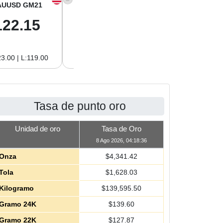
AUUSD GM21
XAGUSD OZ
XAGUSD GM
122.15
63.47
2.04
3.00 | L:119.00
H:65.13 | L:61.15
H:2.09 | L:1.97
Tasa de punto oro
Unidad de oro
Tasa de Oro
8 Ago 2026, 04:18:36
Onza
$
4,341.42
Tola
$
1,628.03
Kilogramo
$
139,595.50
Gramo 24K
$
139.60
Gramo 22K
$
127.87