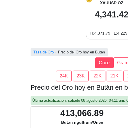
XAUUSD OZ
4,341.4
H:4,371.79 | L:4,229
Tasa de Oro
Precio del Oro hoy en Bután
Once
Gra
24K
23K
22K
21K
Precio del Oro hoy en Bután en 
Última actualización: sábado 08 agosto 2026, 04:11 am,
413,066.89
Butan ngultrum/Once