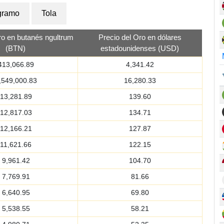
gramo
Tola
ro en butanés ngultrum
Precio del Oro en dólares
(BTN)
estadounidenses (USD)
413,066.89
4,341.42
,549,000.83
16,280.33
13,281.89
139.60
12,817.03
134.71
12,166.21
127.87
11,621.66
122.15
9,961.42
104.70
7,769.91
81.66
6,640.95
69.80
5,538.55
58.21