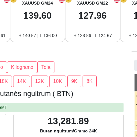
XAUUSD GM24
XAUUSD GM22
X
2
139.60
127.96
.61
H:140.57 | L:136.00
H:128.86 | L:124.67
H:12
mo
Kilogramo
Tola
18K
14K
12K
10K
9K
8K
butanés ngultrum ( BTN)
 GMT
13,281.89
Butan ngultrum/Gramo 24K