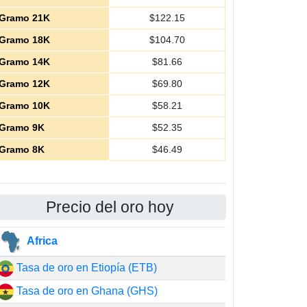
Gramo 21K
$
122.15
Gramo 18K
$
104.70
Gramo 14K
$
81.66
Gramo 12K
$
69.80
Gramo 10K
$
58.21
Gramo 9K
$
52.35
Gramo 8K
$
46.49
Precio del oro hoy
Africa
Tasa de oro en Etiopía (ETB)
Tasa de oro en Ghana (GHS)