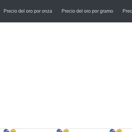
Precio del oro por onza
Precio del oro por gramo
Prec