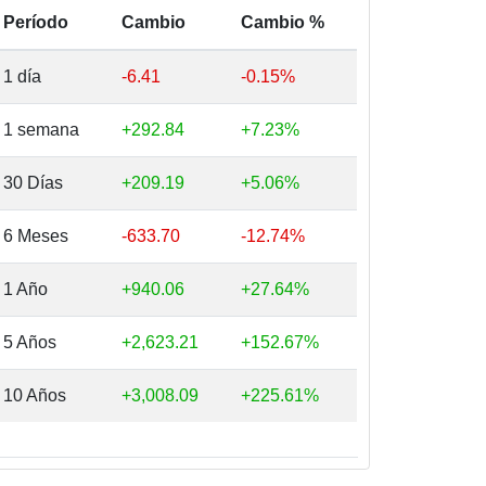
Período
Cambio
Cambio %
1 día
-6.41
-0.15%
1 semana
+292.84
+7.23%
30 Días
+209.19
+5.06%
6 Meses
-633.70
-12.74%
1 Año
+940.06
+27.64%
5 Años
+2,623.21
+152.67%
10 Años
+3,008.09
+225.61%