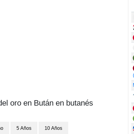
del oro en Bután en butanés
ño
5 Años
10 Años