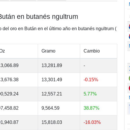
 Bután en butanés ngultrum
o del oro en Bután en el último año en butanés ngultrum (
 Oz
Gramo
Cambio
3,066.89
13,281.89
-
3,676.38
13,301.49
-0.15%
0,529.24
12,557.21
5.77%
7,458.82
9,564.59
38.87%
1,940.87
15,818.03
-16.03%