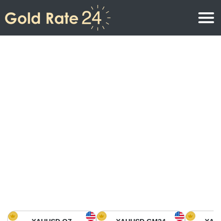
Precio de oro
Precio del oro por onza
Precios del oro
Precio del oro por gramo
Precio del oro en América del Norte
Precio por kilogramo
Precio del oro en Asia
Precio por Tola
Precio del oro en Europa
Calculadora de oro
Precio del oro en África
Precio del Oro hoy en Medio Oriente
Precio del oro en Oceanía
Precio del Oro hoy en América del sur