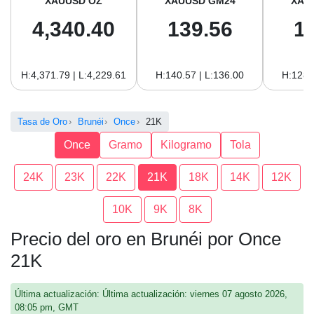
XAUUSD OZ
XAUUSD GM24
XAU
4,340.40
139.56
1
H:4,371.79 | L:4,229.61
H:140.57 | L:136.00
H:128.
Tasa de Oro
Brunéi
Once
21K
Once
Gramo
Kilogramo
Tola
24K
23K
22K
21K
18K
14K
12K
10K
9K
8K
Precio del oro en Brunéi por Once
21K
Última actualización: Última actualización: viernes 07 agosto 2026,
08:05 pm, GMT