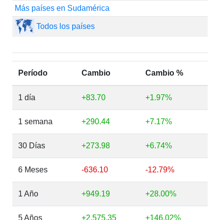
Más países en Sudamérica
Todos los países
Período
Cambio
Cambio %
1 día
+83.70
+1.97%
1 semana
+290.44
+7.17%
30 Días
+273.98
+6.74%
6 Meses
-636.10
-12.79%
1 Año
+949.19
+28.00%
5 Años
+2,575.35
+146.02%