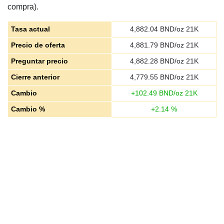
compra).
Tasa actual
4,882.04
BND/oz 21K
Precio de oferta
4,881.79
BND/oz 21K
Preguntar precio
4,882.28
BND/oz 21K
Cierre anterior
4,779.55
BND/oz 21K
Cambio
+
102.49
BND/oz 21K
Cambio %
+
2.14
%