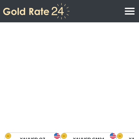
Precio de oro
Precio del oro por onza
Precios del oro
Precio del oro por gramo
Precio del oro en América del Norte
Precio por kilogramo
Precio del oro en Asia
Precio por Tola
Precio del oro en Europa
Calculadora de oro
Precio del oro en África
Precio del Oro hoy en Medio Oriente
Precio del oro en Oceanía
Precio del Oro hoy en América del sur