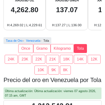
XAUUSD OZ
XAUUSD GM24
XAU
4,262.80
137.07
1
H:4,269.02 | L:4,229.61
H:137.27 | L:136.00
H:125.
Tasa de Oro
Venezuela
Tola
Once
Gramo
Kilogramo
Tola
24K
23K
22K
21K
18K
14K
12K
10K
9K
8K
Precio del oro en Venezuela por Tola
Última actualización: Última actualización: viernes 07 agosto 2026,
07:15 am, GMT