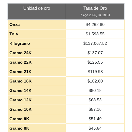
Unidad de oro
Tasa de Oro
7 Ago 2026, 04:18:31
Onza
$
4,262.80
Tola
$
1,598.55
Kilogramo
$
137,067.52
Gramo 24K
$
137.07
Gramo 22K
$
125.55
Gramo 21K
$
119.93
Gramo 18K
$
102.80
Gramo 14K
$
80.18
Gramo 12K
$
68.53
Gramo 10K
$
57.16
Gramo 9K
$
51.40
Gramo 8K
$
45.64