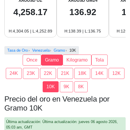
XAUUSD OZ
XAUUSD GM24
XAU
4,258.17
136.92
1
H:4,304.05 | L:4,252.89
H:138.39 | L:136.75
H:126.
Tasa de Oro
Venezuela
Gramo
10K
Once
Gramo
Kilogramo
Tola
24K
23K
22K
21K
18K
14K
12K
10K
9K
8K
Precio del oro en Venezuela por
Gramo 10K
Última actualización: Última actualización: jueves 06 agosto 2026,
05:03 am, GMT