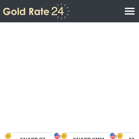
Precio de oro
Precio del oro por onza
Precios del oro
Precio del oro por gramo
Precio del oro en América del Norte
Precio por kilogramo
Precio del oro en Asia
Precio por Tola
Precio del oro en Europa
Calculadora de oro
Precio del oro en África
Precio del Oro hoy en Medio Oriente
Precio del oro en Oceanía
Precio del Oro hoy en América del sur