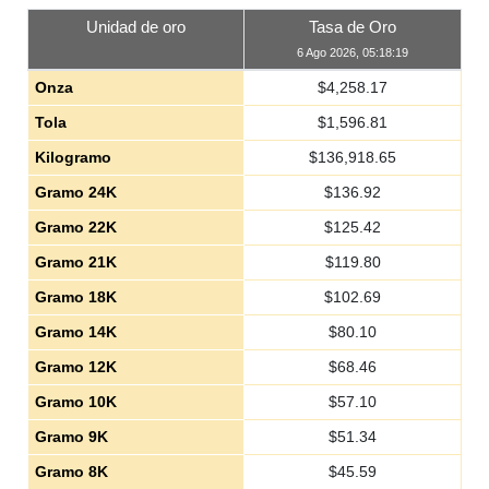
Unidad de oro
Tasa de Oro
6 Ago 2026, 05:18:19
Onza
$
4,258.17
Tola
$
1,596.81
Kilogramo
$
136,918.65
Gramo 24K
$
136.92
Gramo 22K
$
125.42
Gramo 21K
$
119.80
Gramo 18K
$
102.69
Gramo 14K
$
80.10
Gramo 12K
$
68.46
Gramo 10K
$
57.10
Gramo 9K
$
51.34
Gramo 8K
$
45.59