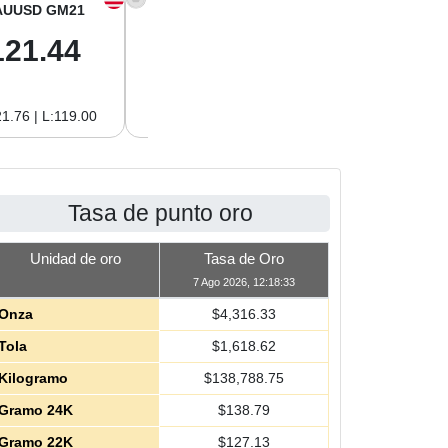
AUUSD GM21
XAGUSD OZ
XAGUSD GM
121.44
64.00
2.06
1.76 | L:119.00
H:64.62 | L:61.15
H:2.08 | L:1.97
Tasa de punto oro
Unidad de oro
Tasa de Oro
7 Ago 2026, 12:18:33
Onza
$
4,316.33
Tola
$
1,618.62
Kilogramo
$
138,788.75
Gramo 24K
$
138.79
Gramo 22K
$
127.13