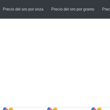
Precio del oro por onza
Precio del oro por gramo
Prec