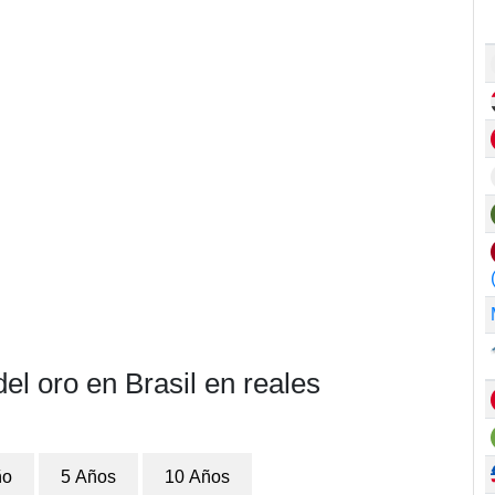
el oro en Brasil en reales
ño
5 Años
10 Años