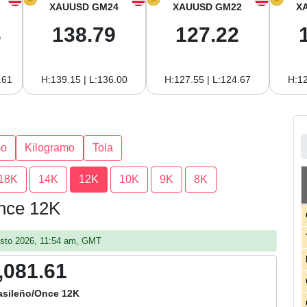
XAUUSD GM24
XAUUSD GM22
X
3
138.79
127.22
.61
H:139.15 | L:136.00
H:127.55 | L:124.67
H:12
mo
Kilogramo
Tola
18K
14K
12K
10K
9K
8K
Once 12K
gosto 2026, 11:54 am, GMT
,081.61
asileño/Once 12K