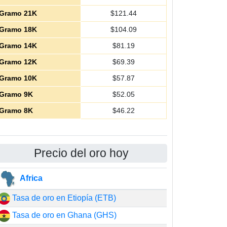
Gramo 21K
$
121.44
Gramo 18K
$
104.09
Gramo 14K
$
81.19
Gramo 12K
$
69.39
Gramo 10K
$
57.87
Gramo 9K
$
52.05
Gramo 8K
$
46.22
Precio del oro hoy
Africa
Tasa de oro en Etiopía (ETB)
Tasa de oro en Ghana (GHS)