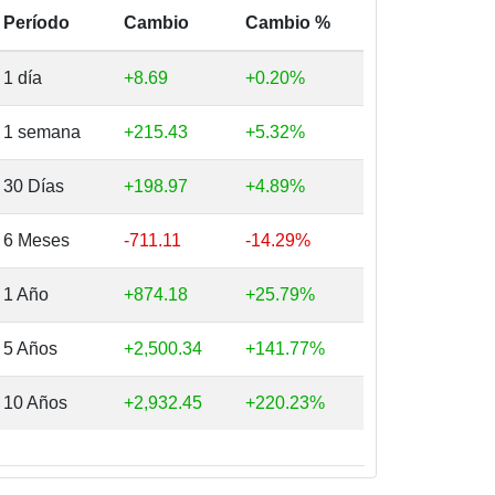
Período
Cambio
Cambio %
1 día
+8.69
+0.20%
1 semana
+215.43
+5.32%
30 Días
+198.97
+4.89%
6 Meses
-711.11
-14.29%
1 Año
+874.18
+25.79%
5 Años
+2,500.34
+141.77%
10 Años
+2,932.45
+220.23%