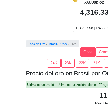
XAUUSD OZ
4,316.3
H:4,327.58 | L:4,229
Tasa de Oro
Brasil
Once
12K
Once
Gra
24K
23K
22K
21K
Precio del oro en Brasil por 
Última actualización: Última actualización: viernes 07 a
11
Real Br