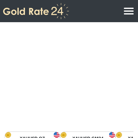
Precio de oro
Precio del oro por onza
Precios del oro
Precio del oro por gramo
Precio del oro en América del Norte
Precio por kilogramo
Precio del oro en Asia
Precio por Tola
Precio del oro en Europa
Calculadora de oro
Precio del oro en África
Precio del Oro hoy en Medio Oriente
Precio del oro en Oceanía
Precio del Oro hoy en América del sur