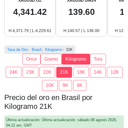
XAUUSD OZ
XAUUSD GM24
XAU
4,341.42
139.60
1
H:4,371.79 | L:4,229.61
H:140.57 | L:136.00
H:128.
Tasa de Oro
Brasil
Kilogramo
21K
Once
Gramo
Kilogramo
Tola
24K
23K
22K
21K
18K
14K
12K
10K
9K
8K
Precio del oro en Brasil por
Kilogramo 21K
Última actualización: Última actualización: sábado 08 agosto 2026,
04:22 am, GMT