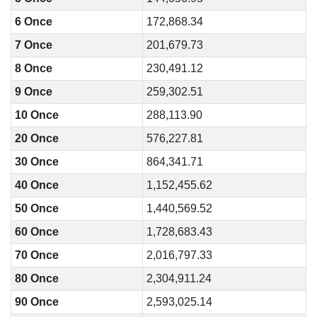
6 Once
172,868.34
7 Once
201,679.73
8 Once
230,491.12
9 Once
259,302.51
10 Once
288,113.90
20 Once
576,227.81
30 Once
864,341.71
40 Once
1,152,455.62
50 Once
1,440,569.52
60 Once
1,728,683.43
70 Once
2,016,797.33
80 Once
2,304,911.24
90 Once
2,593,025.14