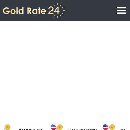
Precio de oro
Precio del oro por onza
Precios del oro
Precio del oro por gramo
Precio del oro en América del Norte
Precio por kilogramo
Precio del oro en Asia
Precio por Tola
Precio del oro en Europa
Calculadora de oro
Precio del oro en África
Precio del Oro hoy en Medio Oriente
Precio del oro en Oceanía
Precio del Oro hoy en América del sur