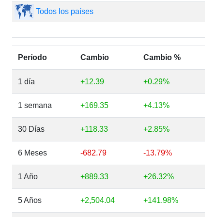
Todos los países
Período
Cambio
Cambio %
1 día
+12.39
+0.29%
1 semana
+169.35
+4.13%
30 Días
+118.33
+2.85%
6 Meses
-682.79
-13.79%
1 Año
+889.33
+26.32%
5 Años
+2,504.04
+141.98%