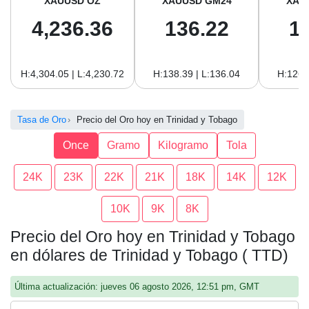
XAUUSD OZ
XAUUSD GM24
XAU
4,236.36
136.22
1
H:4,304.05 | L:4,230.72
H:138.39 | L:136.04
H:126.
Tasa de Oro
Precio del Oro hoy en Trinidad y Tobago
Once
Gramo
Kilogramo
Tola
24K
23K
22K
21K
18K
14K
12K
10K
9K
8K
Precio del Oro hoy en Trinidad y Tobago
en dólares de Trinidad y Tobago ( TTD)
Última actualización: jueves 06 agosto 2026, 12:51 pm, GMT