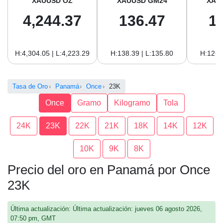
XAUUSD OZ
XAUUSD GM24
XAU
4,244.37
136.47
1
H:4,304.05 | L:4,223.29
H:138.39 | L:135.80
H:126.
Tasa de Oro
Panamá
Once
23K
Once
Gramo
Kilogramo
Tola
24K
23K
22K
21K
18K
14K
12K
10K
9K
8K
Precio del oro en Panamá por Once
23K
Última actualización: Última actualización: jueves 06 agosto 2026,
07:50 pm, GMT