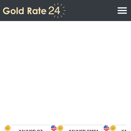
Precio de oro
Precio del oro por onza
Precios del oro
Precio del oro por gramo
Precio del oro en América del Norte
Precio por kilogramo
Precio del oro en Asia
Precio por Tola
Precio del oro en Europa
Calculadora de oro
Precio del oro en África
Precio del Oro hoy en Medio Oriente
Precio del oro en Oceanía
Precio del Oro hoy en América del sur