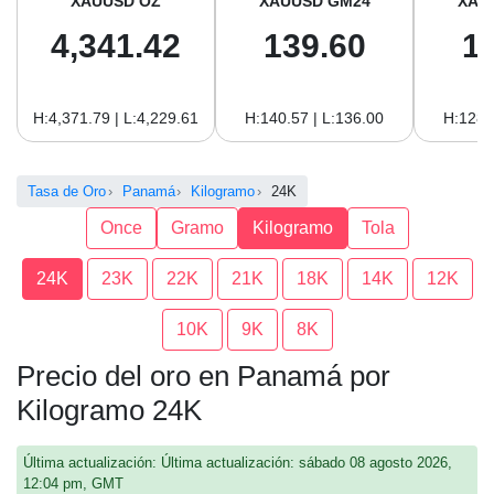
XAUUSD OZ
XAUUSD GM24
XAU
4,341.42
139.60
1
H:4,371.79 | L:4,229.61
H:140.57 | L:136.00
H:128.
Tasa de Oro
Panamá
Kilogramo
24K
Once
Gramo
Kilogramo
Tola
24K
23K
22K
21K
18K
14K
12K
10K
9K
8K
Precio del oro en Panamá por
Kilogramo 24K
Última actualización: Última actualización: sábado 08 agosto 2026,
12:04 pm, GMT