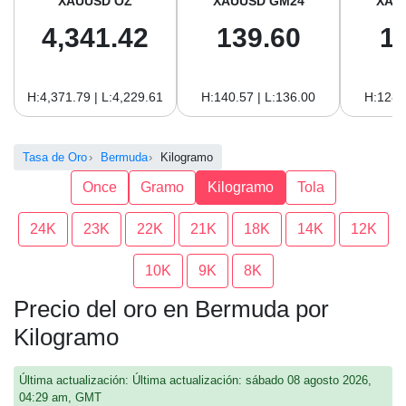
XAUUSD OZ
XAUUSD GM24
XAU
4,341.42
139.60
1
H:4,371.79 | L:4,229.61
H:140.57 | L:136.00
H:128.
Tasa de Oro
Bermuda
Kilogramo
Once
Gramo
Kilogramo
Tola
24K
23K
22K
21K
18K
14K
12K
10K
9K
8K
Precio del oro en Bermuda por
Kilogramo
Última actualización: Última actualización: sábado 08 agosto 2026,
04:29 am, GMT