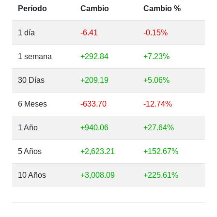
Período
Cambio
Cambio %
1 día
-6.41
-0.15%
1 semana
+292.84
+7.23%
30 Días
+209.19
+5.06%
6 Meses
-633.70
-12.74%
1 Año
+940.06
+27.64%
5 Años
+2,623.21
+152.67%
10 Años
+3,008.09
+225.61%