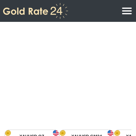
Precio de oro
Precio del oro por onza
Precios del oro
Precio del oro por gramo
Precio del oro en América del Norte
Precio por kilogramo
Precio del oro en Asia
Precio por Tola
Precio del oro en Europa
Calculadora de oro
Precio del oro en África
Precio del Oro hoy en Medio Oriente
Precio del oro en Oceanía
Precio del Oro hoy en América del sur