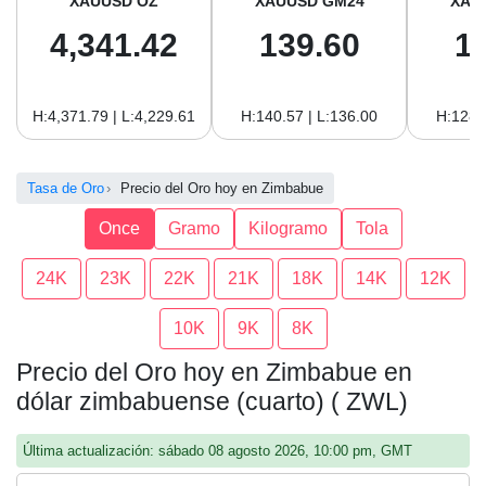
XAUUSD OZ
XAUUSD GM24
XAU
4,341.42
139.60
1
H:4,371.79 | L:4,229.61
H:140.57 | L:136.00
H:128.
Tasa de Oro
Precio del Oro hoy en Zimbabue
Once
Gramo
Kilogramo
Tola
24K
23K
22K
21K
18K
14K
12K
10K
9K
8K
Precio del Oro hoy en Zimbabue en
dólar zimbabuense (cuarto) ( ZWL)
Última actualización: sábado 08 agosto 2026, 10:00 pm, GMT