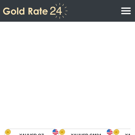
Precio de oro
Precio del oro por onza
Precios del oro
Precio del oro por gramo
Precio del oro en América del Norte
Precio por kilogramo
Precio del oro en Asia
Precio por Tola
Precio del oro en Europa
Calculadora de oro
Precio del oro en África
Precio del Oro hoy en Medio Oriente
Precio del oro en Oceanía
Precio del Oro hoy en América del sur