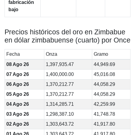
fabricación
bajo
Precios históricos del oro en Zimbabue
en dólar zimbabuense (cuarto) por Once
Fecha
Onza
Gramo
08 Ago 26
1,397,935.47
44,949.69
07 Ago 26
1,400,000.00
45,016.08
06 Ago 26
1,370,212.77
44,058.29
05 Ago 26
1,370,212.77
44,058.29
04 Ago 26
1,314,285.71
42,259.99
03 Ago 26
1,298,387.10
41,748.78
02 Ago 26
1,303,643.72
41,917.80
01 Ago 26
1,303,643.72
41,917.80