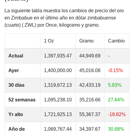
La siguiente tabla muestra los cambios de precio del oro
en Zimbabue en el último año en dólar zimbabuense
(cuarto) ( ZWL) por Once, kilogramo y gramo.
1 Oz
Gramo
Cambio
Actual
1,397,935.47
44,949.69
-
Ayer
1,400,000.00
45,016.08
-0.15%
30 días
1,319,672.13
42,433.19
5.93%
52 semanas
1,095,238.10
35,216.66
27.64%
Yr alto
1,721,925.13
55,367.37
-18.82%
Año de
1,069,767.44
34,397.67
30.68%