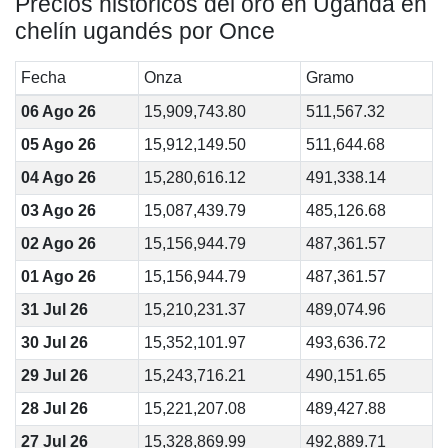
Precios históricos del oro en Uganda en
chelín ugandés por Once
Fecha
Onza
Gramo
06 Ago 26
15,909,743.80
511,567.32
05 Ago 26
15,912,149.50
511,644.68
04 Ago 26
15,280,616.12
491,338.14
03 Ago 26
15,087,439.79
485,126.68
02 Ago 26
15,156,944.79
487,361.57
01 Ago 26
15,156,944.79
487,361.57
31 Jul 26
15,210,231.37
489,074.96
30 Jul 26
15,352,101.97
493,636.72
29 Jul 26
15,243,716.21
490,151.65
28 Jul 26
15,221,207.08
489,427.88
27 Jul 26
15,328,869.99
492,889.71