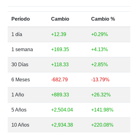
Período
Cambio
Cambio %
1 día
+12.39
+0.29%
1 semana
+169.35
+4.13%
30 Días
+118.33
+2.85%
6 Meses
-682.79
-13.79%
1 Año
+889.33
+26.32%
5 Años
+2,504.04
+141.98%
10 Años
+2,934.38
+220.08%