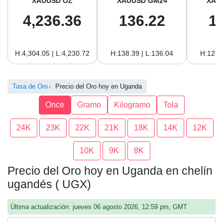
XAUUSD OZ
XAUUSD GM24
XAU
4,236.36
136.22
1
H:4,304.05 | L:4,230.72
H:138.39 | L:136.04
H:126.
Tasa de Oro
Precio del Oro hoy en Uganda
Once
Gramo
Kilogramo
Tola
24K
23K
22K
21K
18K
14K
12K
10K
9K
8K
Precio del Oro hoy en Uganda en chelín
ugandés ( UGX)
Última actualización: jueves 06 agosto 2026, 12:59 pm, GMT