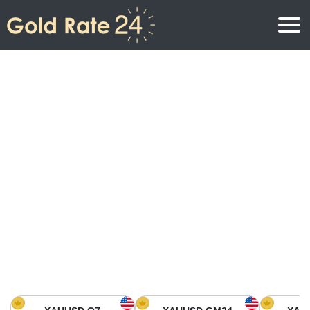
Precio de oro
Precio del oro por onza
Precios del oro
Precio del oro por gramo
Precio del oro en América del Norte
Precio por kilogramo
Precio del oro en Asia
Precio por Tola
Precio del oro en Europa
Calculadora de oro
Precio del oro en África
Precio del Oro hoy en Medio Oriente
Precio del oro en Oceanía
Precio del Oro hoy en América del sur